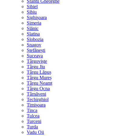
Sfântu Gheorghe
Sibiel
Sibiu
Sighișoara
Simeria
Slănic
Slatina
Slobozia
Snagov
Ștefănești
Suceava
Târgoviște
Târgu Jiu
Târgu Lăpuș
Târgu Mureș
Târgu Neamț
Târgu Ocna
Târnăveni
Techirghiol
Timișoara
Tinca
Tulcea
Turceni
Turda
Vadu Oii