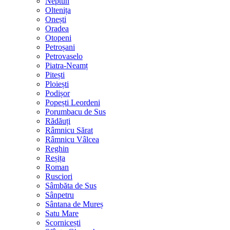
Neptun
Oltenița
Onești
Oradea
Otopeni
Petroșani
Petrovaselo
Piatra-Neamț
Pitești
Ploiești
Podișor
Popești Leordeni
Porumbacu de Sus
Rădăuți
Râmnicu Sărat
Râmnicu Vâlcea
Reghin
Reșița
Roman
Rusciori
Sâmbăta de Sus
Sânpetru
Sântana de Mureș
Satu Mare
Scornicești