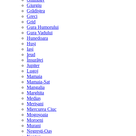
Giurgiu
Grădiștea
Greci
Grid
Gura Humorului
Gura Vadului
Hunedoara
Huși
Iași
Ieud
Însurăței
Jupiter
Lugoj
Mamaia
Mamaia-Sat
Mangalia
Marghita
Mediaș
Merișani
Miercurea Ciuc
Mogoșoaia
Moroeni
Murani
Negrești-Oaș