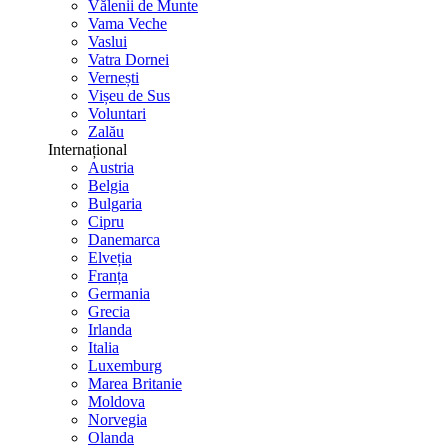
Vălenii de Munte
Vama Veche
Vaslui
Vatra Dornei
Vernești
Vișeu de Sus
Voluntari
Zalău
Internațional
Austria
Belgia
Bulgaria
Cipru
Danemarca
Elveția
Franța
Germania
Grecia
Irlanda
Italia
Luxemburg
Marea Britanie
Moldova
Norvegia
Olanda