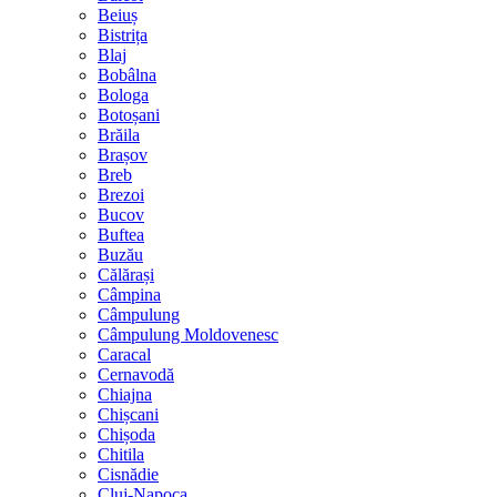
Beiuș
Bistrița
Blaj
Bobâlna
Bologa
Botoșani
Brăila
Brașov
Breb
Brezoi
Bucov
Buftea
Buzău
Călărași
Câmpina
Câmpulung
Câmpulung Moldovenesc
Caracal
Cernavodă
Chiajna
Chișcani
Chișoda
Chitila
Cisnădie
Cluj-Napoca