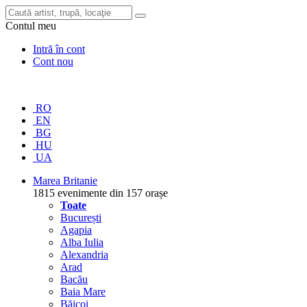
Contul meu
Intră în cont
Cont nou
RO
EN
BG
HU
UA
Marea Britanie
1815 evenimente din 157 orașe
Toate
București
Agapia
Alba Iulia
Alexandria
Arad
Bacău
Baia Mare
Băicoi