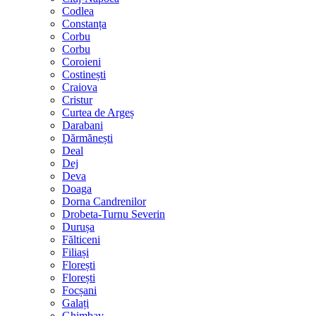
Codlea
Constanța
Corbu
Corbu
Coroieni
Costinești
Craiova
Cristur
Curtea de Argeș
Darabani
Dărmănești
Deal
Dej
Deva
Doaga
Dorna Candrenilor
Drobeta-Turnu Severin
Durușa
Fălticeni
Filiași
Florești
Florești
Focșani
Galați
Ghimbav