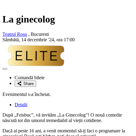
La ginecolog
Teatrul Rosu
, Bucuresti
Sâmbătă, 14 decembrie '24, ora 17:00
Adaugă
la
Comandă bilete
favorite
Share
Evenimentul s-a încheiat.
Detalii
După „Feisbuc”, vă invităm „La Ginecolog”! O nouă comedie
născută tot din umorul iremediabil al vieții cotidiene.
Dacă ai peste 16 ani, a venit momentul să-ți faci o programare la