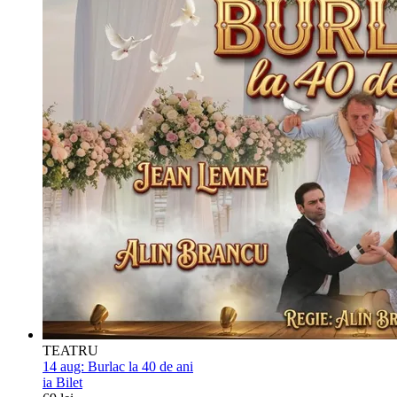
TEATRU
14 aug:
Burlac la 40 de ani
ia Bilet