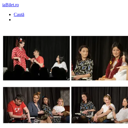
iaBilet.ro
Caută