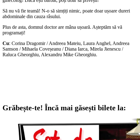
ginecolog! Dacă ești bărbat, poți doar să privești!
Să nu vă fie teamă! N-o să simțiți nimic, poate doar ușoare dureri
abdominale din cauza râsului.
Plus de asta, domnul doctor are mâna ușoară. Așteptăm să vă
programați!
Cu
: Corina Dragomir / Andreea Mateiu, Laura Anghel, Andreea
Samson / Mihaela Coveșeanu / Diana Iarca, Mirela Jienescu /
Raluca Gheorghiu, Alexandru Mike Gheorghiu.
Grăbește-te!
Încă mai găsești bilete la: