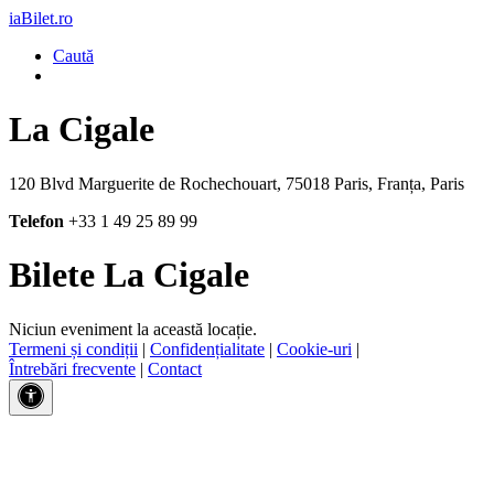
iaBilet.ro
Caută
La Cigale
120 Blvd Marguerite de Rochechouart, 75018 Paris, Franța, Paris
Telefon
+33 1 49 25 89 99
Bilete La Cigale
Niciun eveniment la această locație.
Termeni și condiții
|
Confidențialitate
|
Cookie-uri
|
Întrebări frecvente
|
Contact