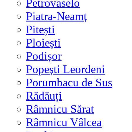
Petrovaselo
Piatra-Neamț
Pitești
Ploiești
Podișor
Popești Leordeni
Porumbacu de Sus
Rădăuți
Râmnicu Sărat
Râmnicu Vâlcea