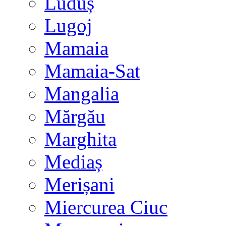
Luduș
Lugoj
Mamaia
Mamaia-Sat
Mangalia
Mărgău
Marghita
Mediaș
Merișani
Miercurea Ciuc