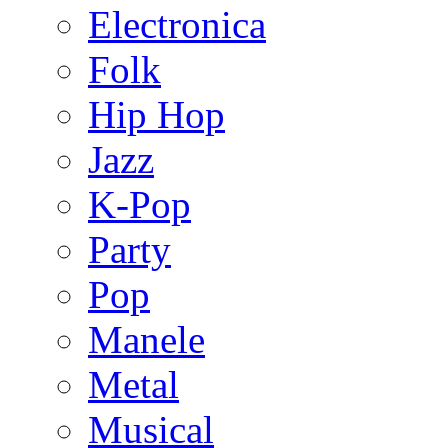
Electronica
Folk
Hip Hop
Jazz
K-Pop
Party
Pop
Manele
Metal
Musical