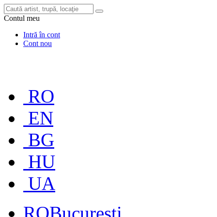
Contul meu
Intră în cont
Cont nou
RO
EN
BG
HU
UA
RO
București