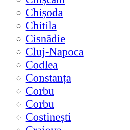
Chișoda
Chitila
Cisnădie
Cluj-Napoca
Codlea
Constanța
Corbu
Corbu
Costinești
Craiova