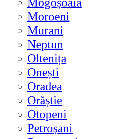
Mogoșoaia
Moroeni
Murani
Neptun
Oltenița
Onești
Oradea
Orăștie
Otopeni
Petroșani