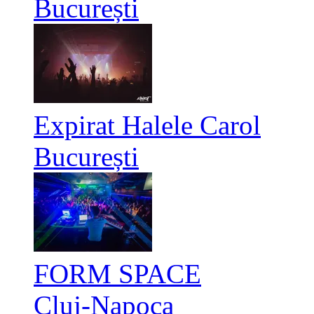
București
Expirat Halele Carol
București
FORM SPACE
Cluj-Napoca