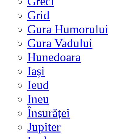
Greci
Grid
Gura Humorului
Gura Vadului
Hunedoara
Iași
Ieud
Ineu
Însurăței
Jupiter