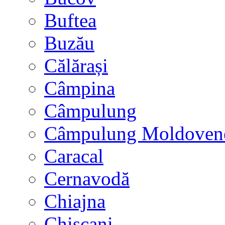
Buftea
Buzău
Călărași
Câmpina
Câmpulung
Câmpulung Moldoven
Caracal
Cernavodă
Chiajna
Chișcani