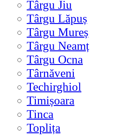
Târgu Jiu
Târgu Lăpuș
Târgu Mureș
Târgu Neamț
Târgu Ocna
Târnăveni
Techirghiol
Timișoara
Tinca
Toplița