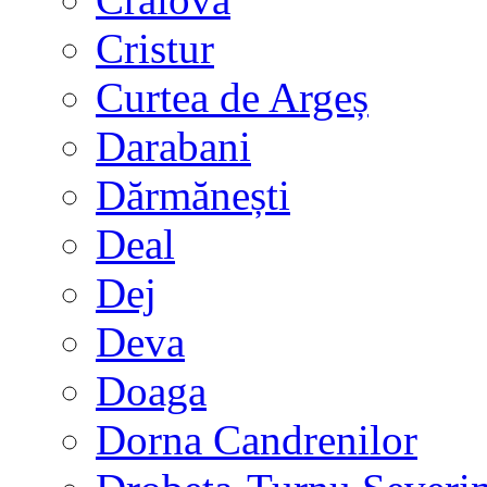
Cristur
Curtea de Argeș
Darabani
Dărmănești
Deal
Dej
Deva
Doaga
Dorna Candrenilor