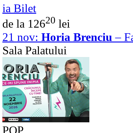
ia Bilet
20
de la 126
lei
21 nov:
Horia Brenciu
– Fa
Sala Palatului
POP