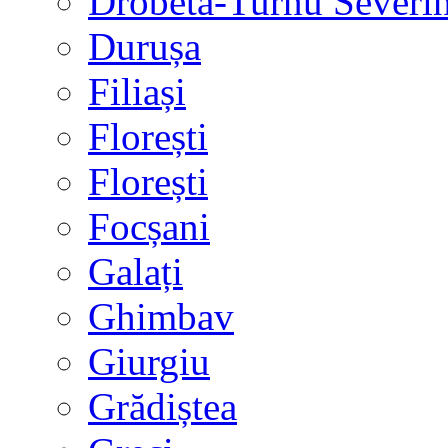
Drobeta-Turnu Severi
Durușa
Filiași
Florești
Florești
Focșani
Galați
Ghimbav
Giurgiu
Grădiștea