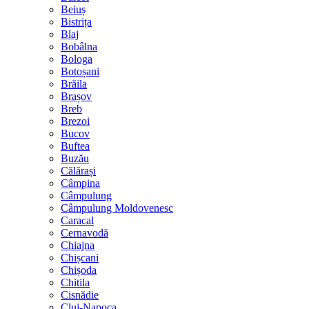
Beiuș
Bistrița
Blaj
Bobâlna
Bologa
Botoșani
Brăila
Brașov
Breb
Brezoi
Bucov
Buftea
Buzău
Călărași
Câmpina
Câmpulung
Câmpulung Moldovenesc
Caracal
Cernavodă
Chiajna
Chișcani
Chișoda
Chitila
Cisnădie
Cluj-Napoca