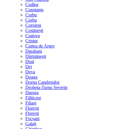
Codlea
Constanța
Corbu
Corbu
Coroieni
Costinești
Craiova
Cristur
Curtea de Argeș
Darabani
Dărmănești
Deal
Dej
Deva
Doaga
Dorna Candrenilor
Drobeta-Turnu Severin
Durușa
Fălticeni
Filiași
Florești
Florești
Focșani
Galați
Ghimbav