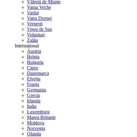
Vălenii de Munte
Vama Veche
Vaslui
Vatra Dornei
Vernești
Vișeu de Sus
Voluntari
Zalău
Internațional
Austria
Belgia
Bulgaria
Cipru
Danemarca
Elveția
Franța
Germania
Grecia
Irlanda
Italia
Luxemburg
Marea Britanie
Moldova
Norvegia
Olanda