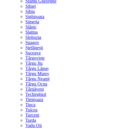
Sfântu Gheorghe
Sibiel
Sibiu
Sighișoara
Simeria
Slănic
Slatina
Slobozia
Snagov
Ștefănești
Suceava
Târgoviște
Târgu Jiu
Târgu Lăpuș
Târgu Mureș
Târgu Neamț
Târgu Ocna
Târnăveni
Techirghiol
Timișoara
Tinca
Tulcea
Turceni
Turda
Vadu Oii