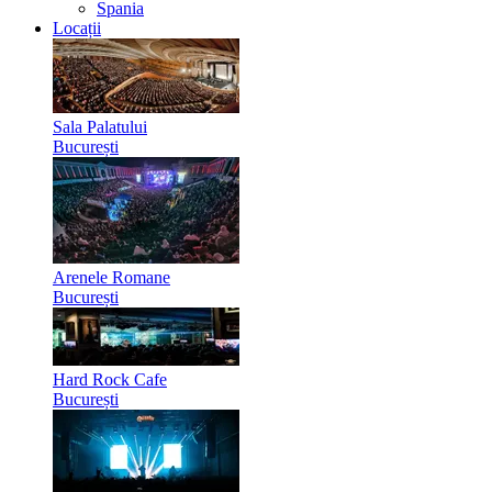
Spania
Locații
Sala Palatului
București
Arenele Romane
București
Hard Rock Cafe
București