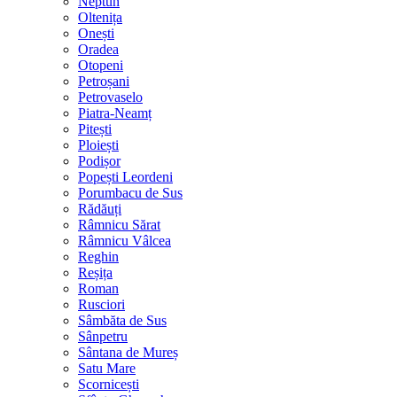
Neptun
Oltenița
Onești
Oradea
Otopeni
Petroșani
Petrovaselo
Piatra-Neamț
Pitești
Ploiești
Podișor
Popești Leordeni
Porumbacu de Sus
Rădăuți
Râmnicu Sărat
Râmnicu Vâlcea
Reghin
Reșița
Roman
Rusciori
Sâmbăta de Sus
Sânpetru
Sântana de Mureș
Satu Mare
Scornicești