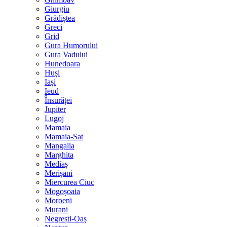
Giurgiu
Grădiștea
Greci
Grid
Gura Humorului
Gura Vadului
Hunedoara
Huși
Iași
Ieud
Însurăței
Jupiter
Lugoj
Mamaia
Mamaia-Sat
Mangalia
Marghita
Mediaș
Merișani
Miercurea Ciuc
Mogoșoaia
Moroeni
Murani
Negrești-Oaș