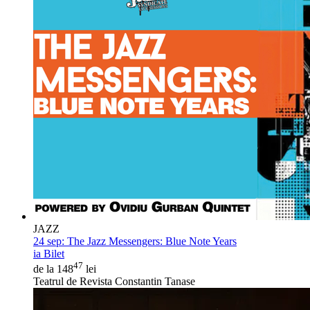
JAZZ
24 sep:
The Jazz Messengers: Blue Note Years
ia Bilet
47
de la 148
lei
Teatrul de Revista Constantin Tanase