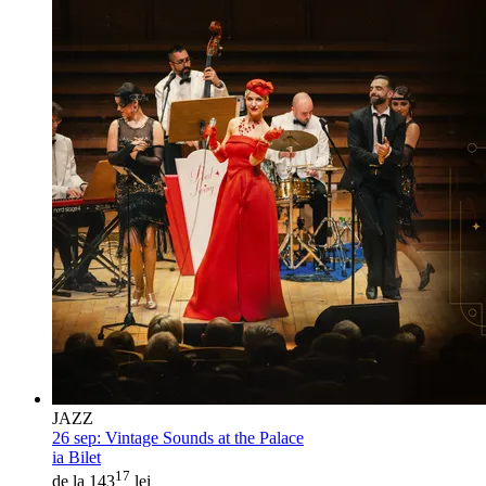
JAZZ
26 sep:
Vintage Sounds at the Palace
ia Bilet
17
de la 143
lei