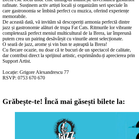
rafinate. Susținem activ artiști locali și organizăm seri speciale în
care gastronomia se îmbină perfect cu muzica, oferind experiențe
memorabile.
De această dată, vă invităm să descoperiți armonia perfectă dintre
jazz și gastronomie alături de trupa Fat Cats. Ritmurile lor vibrante
completează perfect meniul multicultural de la Brera, iar împreună
putem crea un pairing desăvârșit cu vinurile atent selecționate.
O seară de jazz, arome și vin bun te așteaptă la Brera!
Cu fiecare ocazie, nu doar că te bucuri de un spectacol de calitate,
dar contribui direct la sprijinul artistic, exprimându-ți aprecierea prin
Support Artist.
Locație: Grigore Alexandrescu 77
RSVP: 0753 670 670
Grăbește-te!
Încă mai găsești bilete la: