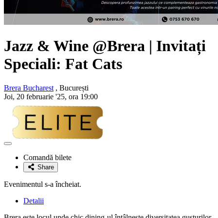
Jazz & Wine @Brera | Invitați
Speciali:
Fat Cats
Brera Bucharest
, București
Joi, 20 februarie '25, ora 19:00
Adaugă
la
Comandă bilete
favorite
Share
Evenimentul s-a încheiat.
Detalii
Brera este locul unde chic dining-ul întâlnește diversitatea gusturilor