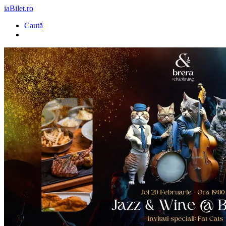
iaBilet.ro
Caută