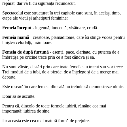
reparat, dar va fi cu siguranță recunoscut.
Spectacolul este structurat în trei capitole care sunt, în același timp,
etape ale vieții și arhetipuri feminine:
Femeia început
- ingenuă, inocentă, visătoare, crudă.
Femeia mamă
- creatoare, plămăditoare, care își stinge vocea pentru
liniștea celorlalți, hrănitoare.
Femeia de după furtună
- esență, pace, claritate, cu puterea de a
îmbrățișa pe oricine trece prin ce a fost cândva și ea.
Nu sunt vârste, ci stări prin care toate femeile au trecut sau vor trece.
Trei moduri de a iubi, de a pierde, de a înțelege și de a merge mai
departe.
Este o seară în care femeia din sală nu trebuie să demonstreze nimic.
Doar să se asculte.
Pentru că, dincolo de toate formele iubirii, rămâne cea mai
importantă: iubirea de sine.
Iar aceasta este cea mai matură formă de prețuire.