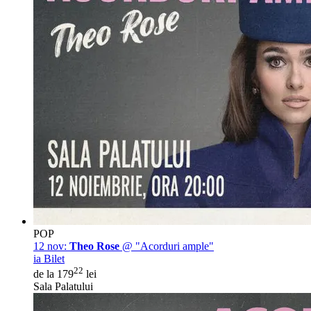
POP
12 nov:
Theo Rose
@ "Acorduri ample"
ia Bilet
22
de la 179
lei
Sala Palatului