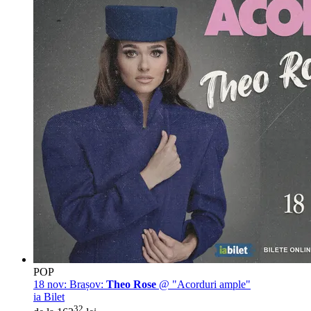
POP
18 nov:
Brașov:
Theo Rose
@ "Acorduri ample"
ia Bilet
32