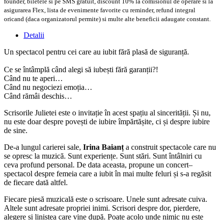
founder, biletele si pe SMS gratuit, discount 10% la comisionul de operare si la
asigurarea Flex, lista de evenimente favorite cu reminder, refund integral
oricand (daca organizatorul permite) si multe alte beneficii adaugate constant.
Detalii
Un spectacol pentru cei care au iubit fără plasă de siguranță.
Ce se întâmplă când alegi să iubești fără garanții?!
Când nu te aperi…
Când nu negociezi emoția…
Când rămâi deschis…
Scrisorile Julietei este o invitație în acest spațiu al sincerității. Și nu,
nu este doar despre povești de iubire împărtășite, ci și despre iubire
de sine.
De-a lungul carierei sale,
Irina Baianț
a construit spectacole care nu
se opresc la muzică. Sunt experiențe. Sunt stări. Sunt întâlniri cu
ceva profund personal. De data aceasta, propune un concert–
spectacol despre femeia care a iubit în mai multe feluri și s-a regăsit
de fiecare dată altfel.
Fiecare piesă muzicală este o scrisoare. Unele sunt adresate cuiva.
Altele sunt adresate propriei inimi. Scrisori despre dor, pierdere,
alegere și liniștea care vine după. Poate acolo unde nimic nu este