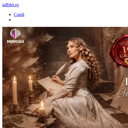
iaBilet.ro
Caută