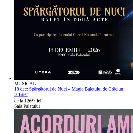
MUSICAL
18 dec:
Spărgătorul de Nuci – Magia Baletului de Crăciun
ia Bilet
20
de la 126
lei
Sala Palatului