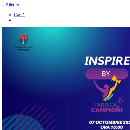
iaBilet.ro
Caută