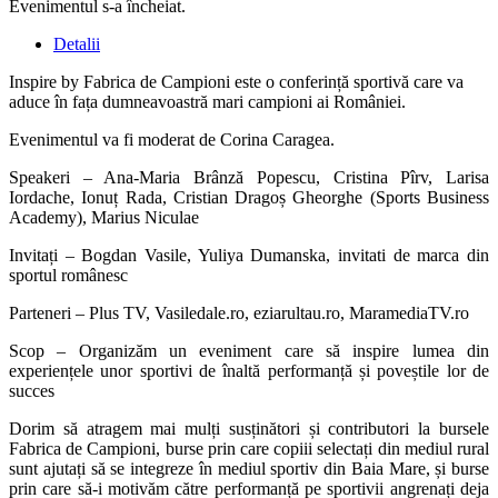
Evenimentul s-a încheiat.
Detalii
Inspire by Fabrica de Campioni este o conferință sportivă care va
aduce în fața dumneavoastră mari campioni ai României.
Evenimentul va fi moderat de Corina Caragea.
Speakeri
– Ana-Maria Brânză Popescu, Cristina Pîrv, Larisa
Iordache, Ionuț Rada, Cristian Dragoș Gheorghe (Sports Business
Academy), Marius Niculae
Invitați
– Bogdan Vasile, Yuliya Dumanska, invitati de marca din
sportul românesc
Parteneri
– Plus TV, Vasiledale.ro, eziarultau.ro, MaramediaTV.ro
Scop
– Organizăm un eveniment care să inspire lumea din
experiențele unor sportivi de înaltă performanță și poveștile lor de
succes
Dorim să atragem mai mulți susținători și contributori la bursele
Fabrica de Campioni, burse prin care copiii selectați din mediul rural
sunt ajutați să se integreze în mediul sportiv din Baia Mare, și burse
prin care să-i motivăm către performanță pe sportivii angrenați deja