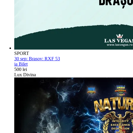
SPORT
30 sep:
Brasov: RXF 53
ia Bilet
500 lei
Lux Divina