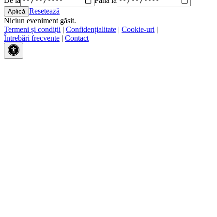
Resetează
Niciun eveniment găsit.
Termeni și condiții
|
Confidențialitate
|
Cookie-uri
|
Întrebări frecvente
|
Contact