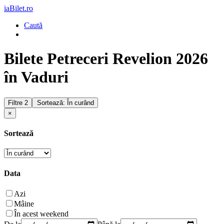
iaBilet.ro
Caută
Bilete Petreceri Revelion 2026
în Vaduri
Filtre
2
Sortează: În curând
×
Sortează
Data
Azi
Mâine
În acest weekend
De la
Până la