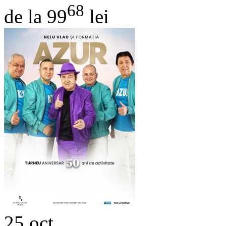
68
de la 99
lei
25
oct