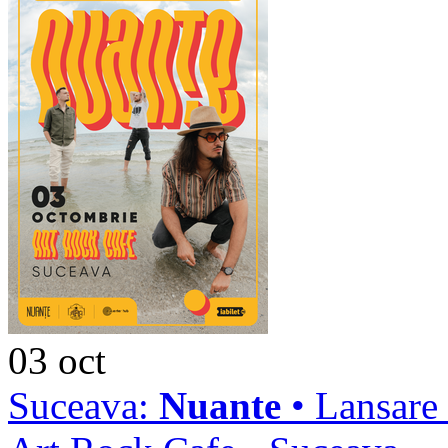
03
oct
Suceava:
Nuante
• Lansare