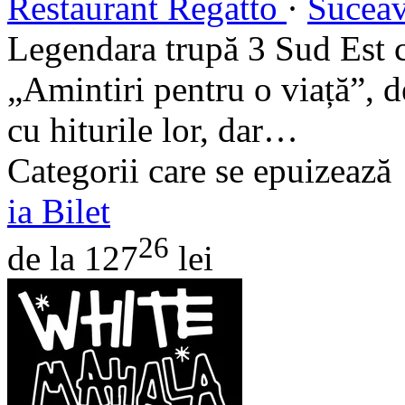
Restaurant Regatto
·
Sucea
Legendara trupă 3 Sud Est c
„Amintiri pentru o viață”, d
cu hiturile lor, dar…
Categorii care se epuizează
ia Bilet
26
de la 127
lei