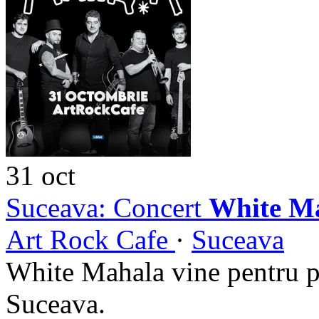
31
oct
Suceava: Concert
White M
Art Rock Cafe
·
Suceava
White Mahala vine pentru p
Suceava.