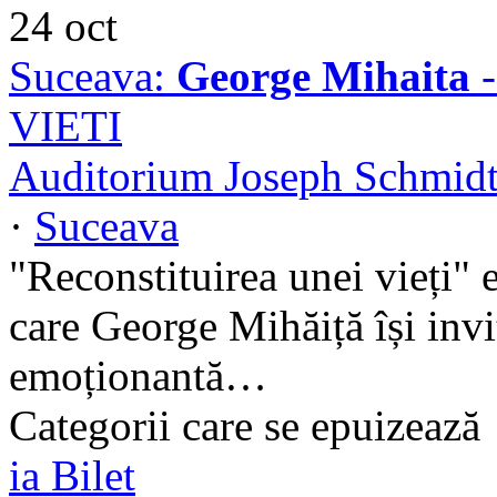
24
oct
Suceava:
George Mihaita
-
VIETI
Auditorium Joseph Schmidt 
·
Suceava
"Reconstituirea unei vieți" 
care George Mihăiță își invit
emoționantă…
Categorii care se epuizează
ia Bilet