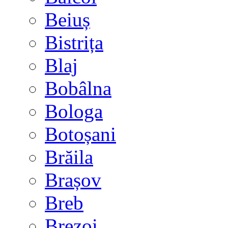
Beiuș
Bistrița
Blaj
Bobâlna
Bologa
Botoșani
Brăila
Brașov
Breb
Brezoi