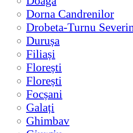
Doaga
Dorna Candrenilor
Drobeta-Turnu Severi
Durușa
Filiași
Florești
Florești
Focșani
Galați
Ghimbav