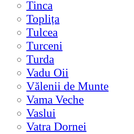
Tinca
Toplița
Tulcea
Turceni
Turda
Vadu Oii
Vălenii de Munte
Vama Veche
Vaslui
Vatra Dornei