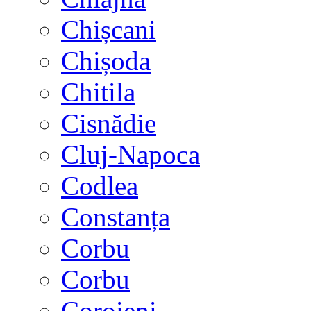
Chișcani
Chișoda
Chitila
Cisnădie
Cluj-Napoca
Codlea
Constanța
Corbu
Corbu
Coroieni