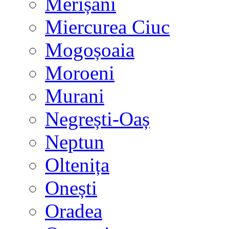
Merișani
Miercurea Ciuc
Mogoșoaia
Moroeni
Murani
Negrești-Oaș
Neptun
Oltenița
Onești
Oradea