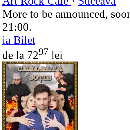
Art Rock Cafe
·
Suceava
More to be announced, soon
21:00.
ia Bilet
97
de la 72
lei