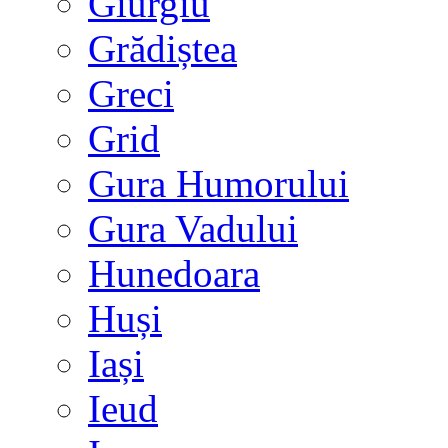
Giurgiu
Grădiștea
Greci
Grid
Gura Humorului
Gura Vadului
Hunedoara
Huși
Iași
Ieud