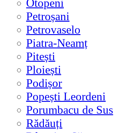
Otopeni
Petroșani
Petrovaselo
Piatra-Neamț
Pitești
Ploiești
Podișor
Popești Leordeni
Porumbacu de Sus
Rădăuți