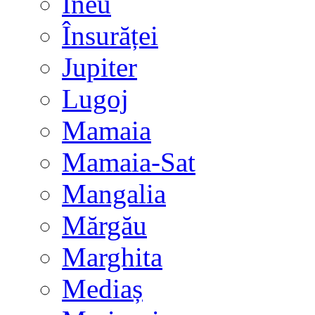
Ineu
Însurăței
Jupiter
Lugoj
Mamaia
Mamaia-Sat
Mangalia
Mărgău
Marghita
Mediaș