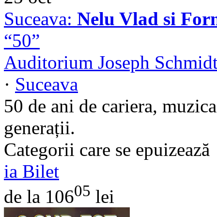
Suceava:
Nelu Vlad si For
“50”
Auditorium Joseph Schmidt 
·
Suceava
50 de ani de cariera, muzica 
generații.
Categorii care se epuizează
ia Bilet
05
de la 106
lei