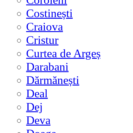
Costinești
Craiova
Cristur
Curtea de Argeș
Darabani
Dărmănești
Deal
Dej
Deva