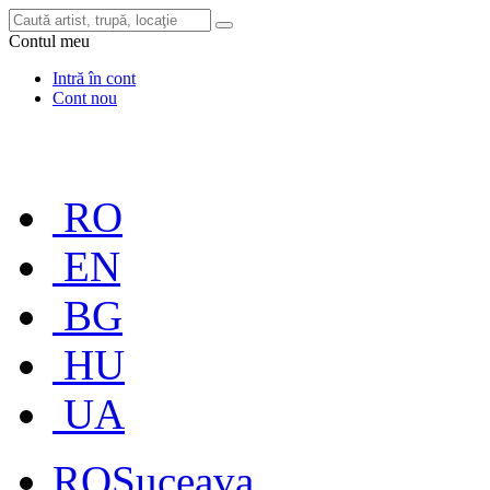
Contul meu
Intră în cont
Cont nou
RO
EN
BG
HU
UA
RO
Suceava