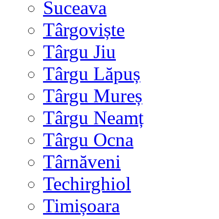
Suceava
Târgoviște
Târgu Jiu
Târgu Lăpuș
Târgu Mureș
Târgu Neamț
Târgu Ocna
Târnăveni
Techirghiol
Timișoara