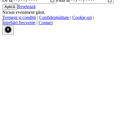
Resetează
Niciun eveniment găsit.
Termeni și condiții
|
Confidențialitate
|
Cookie-uri
|
Întrebări frecvente
|
Contact