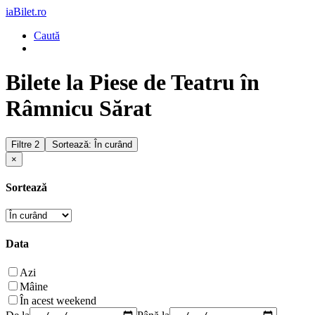
iaBilet.ro
Caută
Bilete la Piese de Teatru în
Râmnicu Sărat
Filtre
2
Sortează: În curând
×
Sortează
Data
Azi
Mâine
În acest weekend
De la
Până la