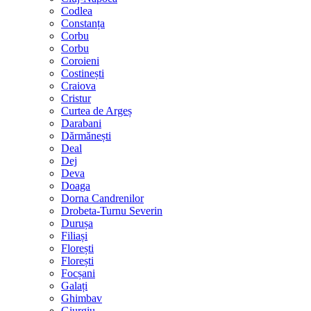
Codlea
Constanța
Corbu
Corbu
Coroieni
Costinești
Craiova
Cristur
Curtea de Argeș
Darabani
Dărmănești
Deal
Dej
Deva
Doaga
Dorna Candrenilor
Drobeta-Turnu Severin
Durușa
Filiași
Florești
Florești
Focșani
Galați
Ghimbav
Giurgiu