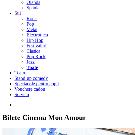
Olanda
Spania
Stil
Rock
Pop
Metal
Electronica
Hip Hop
Festivaluri
Clasica
Pop Rock
Jazz
Toate
Teatru
Stand-up comedy
Spectacole pentru copii
Vouchere cadou
Servicii
Bilete
Cinema Mon Amour