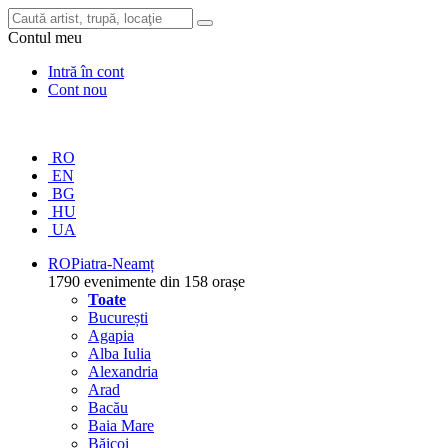
Contul meu
Intră în cont
Cont nou
RO
EN
BG
HU
UA
RO
Piatra-Neamț
1790 evenimente din 158 orașe
Toate
București
Agapia
Alba Iulia
Alexandria
Arad
Bacău
Baia Mare
Băicoi