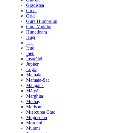
Grădiștea
Greci
Grid
Gura Humorului
Gura Vadului
Hunedoara
Huși
Iași
Ieud
Ineu
Însurăței
Jupiter
Lugoj
Mamaia
Mamaia-Sat
Mangalia
Mărgău
Marghita
Mediaș
Merișani
Miercurea Ciuc
Mogoșoaia
Moroeni
Murani