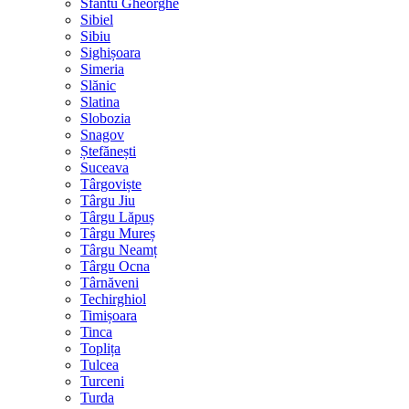
Sfântu Gheorghe
Sibiel
Sibiu
Sighișoara
Simeria
Slănic
Slatina
Slobozia
Snagov
Ștefănești
Suceava
Târgoviște
Târgu Jiu
Târgu Lăpuș
Târgu Mureș
Târgu Neamț
Târgu Ocna
Târnăveni
Techirghiol
Timișoara
Tinca
Toplița
Tulcea
Turceni
Turda