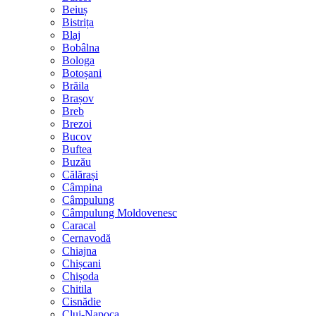
Beiuș
Bistrița
Blaj
Bobâlna
Bologa
Botoșani
Brăila
Brașov
Breb
Brezoi
Bucov
Buftea
Buzău
Călărași
Câmpina
Câmpulung
Câmpulung Moldovenesc
Caracal
Cernavodă
Chiajna
Chișcani
Chișoda
Chitila
Cisnădie
Cluj-Napoca