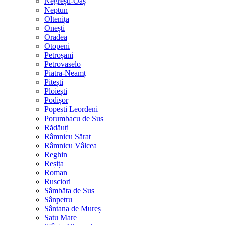
Negrești-Oaș
Neptun
Oltenița
Onești
Oradea
Otopeni
Petroșani
Petrovaselo
Piatra-Neamț
Pitești
Ploiești
Podișor
Popești Leordeni
Porumbacu de Sus
Rădăuți
Râmnicu Sărat
Râmnicu Vâlcea
Reghin
Reșița
Roman
Rusciori
Sâmbăta de Sus
Sânpetru
Sântana de Mureș
Satu Mare