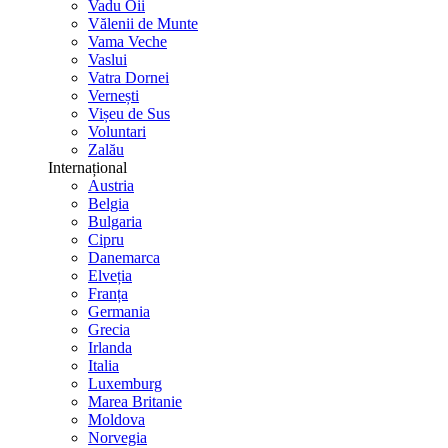
Vadu Oii
Vălenii de Munte
Vama Veche
Vaslui
Vatra Dornei
Vernești
Vișeu de Sus
Voluntari
Zalău
Internațional
Austria
Belgia
Bulgaria
Cipru
Danemarca
Elveția
Franța
Germania
Grecia
Irlanda
Italia
Luxemburg
Marea Britanie
Moldova
Norvegia