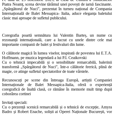
Piatra Neamț, scena devine tărâmul unei povești de iarnă fascinante.
„Spărgătorul de Nuci”, prezentat în turneu național de Compania
Internațională de Balet Messapica- Italia, aduce eleganța baletului
clasic mai aproape de sufletul publicului.
Coregrafia poartă semnătura lui Valentin Barteș, un nume cu
rezonanță internațională, care a lucrat cu unele dintre cele mai
importante companii de balet și festivaluri din lume.
O călătorie magică în lumea viselor, inspirată de povestea lui E.T.A.
Hoffmann, pe muzica legendară a lui P.I. Ceaikovski
Cu o tehnică impecabilă și o sensibilitate remarcabilă, balerinii
transformă „Spărgătorul de Nuci”, într-o călătorie feerică, plină de
magie, ce atinge sufletul spectatorilor de toate vârstele.
Recunoscuți pe scene din întreaga Europă, artiștii Companiei
Internaționale de Balet Messapica-Italia, oferă o experiență
coregrafică de înaltă clasă, ce rămâne în memorie mult timp după
coborârea cortinei
Invitați speciali:
Cu o prezență scenică remarcabilă și o tehnică de excepție, Amyra
Badro și Robert Enache, soliști ai Operei Naționale București, vor