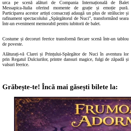
urca pe scenă alături de Compania Internațională de Balet
Messapica-Italia oferind momente de grație și emoție pură.
Participarea acestor artiști consacrați adaugă un plus de strălucire și
rafinament spectacolului „Spărgătorul de Nuci”, transformând seara
într-un eveniment memorabil pentru iubitorii de balet.
Costume și decoruri feerice transformă fiecare scenă într-un tablou
de poveste.
Alăturați-vă Clarei și Prințului-Spărgător de Nuci în aventura lor
prin Regatul Dulciurilor, printre dansuri magice, fulgi de zăpadă și
valsuri feerice.
Grăbește-te!
Încă mai găsești bilete la: