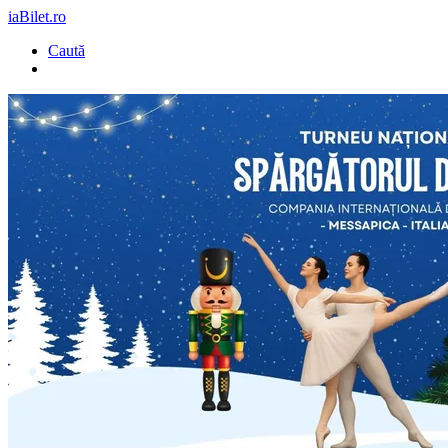
iaBilet.ro
Caută