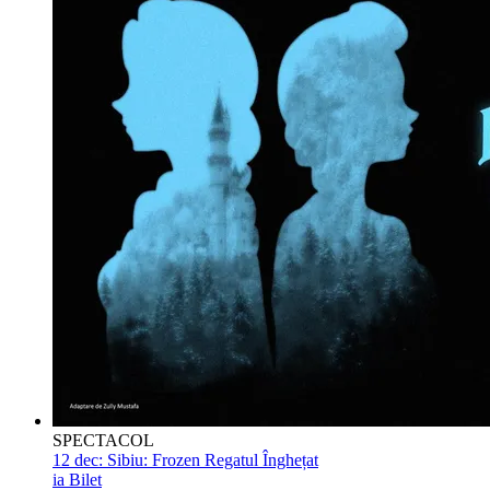
SPECTACOL
12 dec:
Sibiu: Frozen Regatul Înghețat
ia Bilet