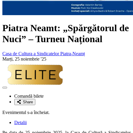
Piatra Neamt: „Spărgătorul de
Nuci” – Turneu Național
Casa de Cultura a Sindicatelor Piatra-Neamț
Marți, 25 noiembrie '25
Adaugă
la
Comandă bilete
favorite
Share
Evenimentul s-a încheiat.
Detalii
Pe data de 25 noiembrie 2025, la Casa de Cultură a Sindicatelor