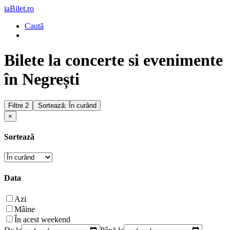
iaBilet.ro
Caută
Bilete la concerte si evenimente
în Negrești
Filtre
2
Sortează: În curând
×
Sortează
Data
Azi
Mâine
În acest weekend
De la
Până la