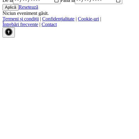
Resetează
Niciun eveniment găsit.
Termeni și condiții
|
Confidențialitate
|
Cookie-uri
|
Întrebări frecvente
|
Contact