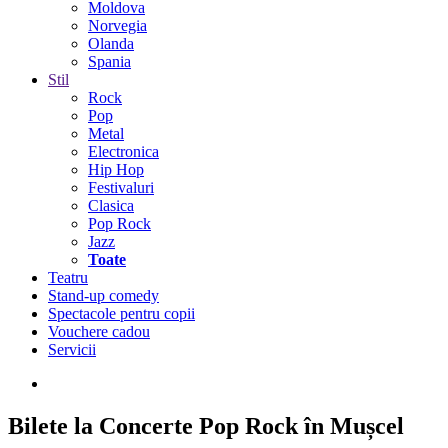
Moldova
Norvegia
Olanda
Spania
Stil
Rock
Pop
Metal
Electronica
Hip Hop
Festivaluri
Clasica
Pop Rock
Jazz
Toate
Teatru
Stand-up comedy
Spectacole pentru copii
Vouchere cadou
Servicii
Bilete la Concerte Pop Rock în Mușcel