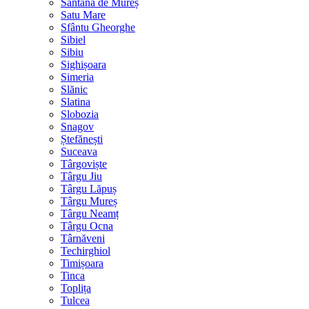
Sântana de Mureș
Satu Mare
Sfântu Gheorghe
Sibiel
Sibiu
Sighișoara
Simeria
Slănic
Slatina
Slobozia
Snagov
Ștefănești
Suceava
Târgoviște
Târgu Jiu
Târgu Lăpuș
Târgu Mureș
Târgu Neamț
Târgu Ocna
Târnăveni
Techirghiol
Timișoara
Tinca
Toplița
Tulcea