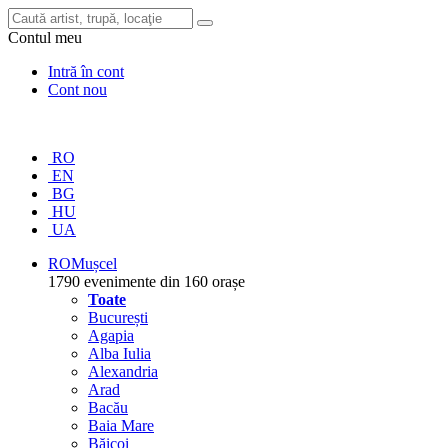
Contul meu
Intră în cont
Cont nou
RO
EN
BG
HU
UA
RO
Mușcel
1790 evenimente din 160 orașe
Toate
București
Agapia
Alba Iulia
Alexandria
Arad
Bacău
Baia Mare
Băicoi