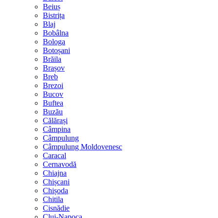
Beiuș
Bistrița
Blaj
Bobâlna
Bologa
Botoșani
Brăila
Brașov
Breb
Brezoi
Bucov
Buftea
Buzău
Călărași
Câmpina
Câmpulung
Câmpulung Moldovenesc
Caracal
Cernavodă
Chiajna
Chișcani
Chișoda
Chitila
Cisnădie
Cluj-Napoca