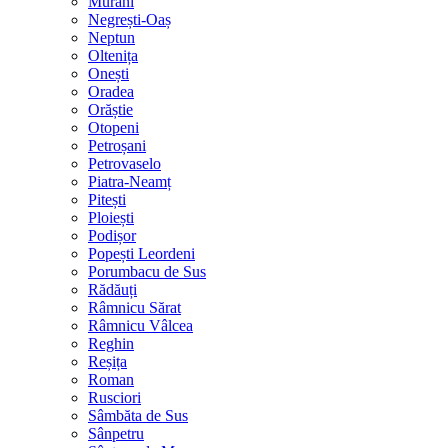
Murani
Negrești-Oaș
Neptun
Oltenița
Onești
Oradea
Orăștie
Otopeni
Petroșani
Petrovaselo
Piatra-Neamț
Pitești
Ploiești
Podișor
Popești Leordeni
Porumbacu de Sus
Rădăuți
Râmnicu Sărat
Râmnicu Vâlcea
Reghin
Reșița
Roman
Rusciori
Sâmbăta de Sus
Sânpetru