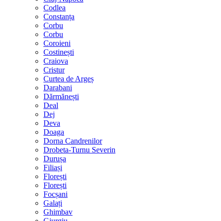
Codlea
Constanța
Corbu
Corbu
Coroieni
Costinești
Craiova
Cristur
Curtea de Argeș
Darabani
Dărmănești
Deal
Dej
Deva
Doaga
Dorna Candrenilor
Drobeta-Turnu Severin
Durușa
Filiași
Florești
Florești
Focșani
Galați
Ghimbav
Giurgiu