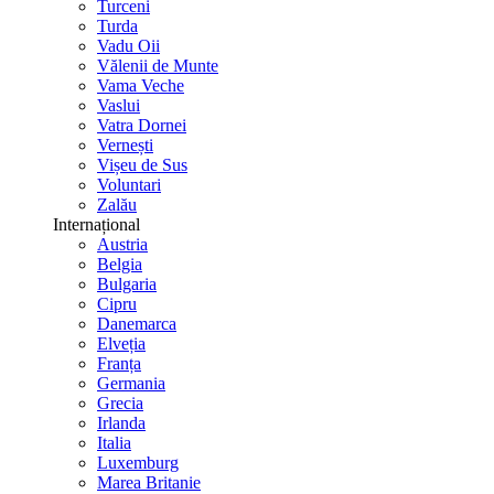
Turceni
Turda
Vadu Oii
Vălenii de Munte
Vama Veche
Vaslui
Vatra Dornei
Vernești
Vișeu de Sus
Voluntari
Zalău
Internațional
Austria
Belgia
Bulgaria
Cipru
Danemarca
Elveția
Franța
Germania
Grecia
Irlanda
Italia
Luxemburg
Marea Britanie