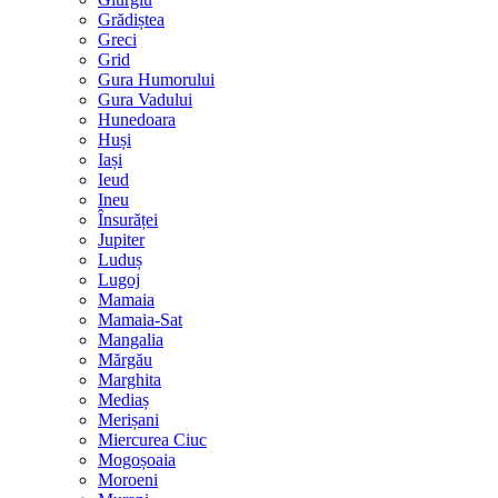
Grădiștea
Greci
Grid
Gura Humorului
Gura Vadului
Hunedoara
Huși
Iași
Ieud
Ineu
Însurăței
Jupiter
Luduș
Lugoj
Mamaia
Mamaia-Sat
Mangalia
Mărgău
Marghita
Mediaș
Merișani
Miercurea Ciuc
Mogoșoaia
Moroeni