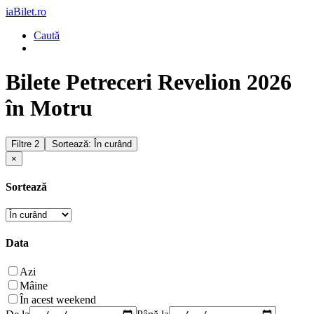
iaBilet.ro
Caută
Bilete Petreceri Revelion 2026
în Motru
Filtre
2
Sortează: În curând
×
Sortează
Data
Azi
Mâine
În acest weekend
De la
Până la