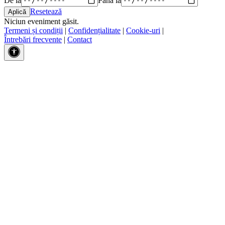
Resetează
Niciun eveniment găsit.
Termeni și condiții
|
Confidențialitate
|
Cookie-uri
|
Întrebări frecvente
|
Contact