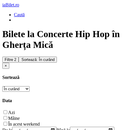
iaBilet.ro
Caută
Bilete la Concerte Hip Hop în
Gherța Mică
Filtre
2
Sortează: În curând
×
Sortează
Data
Azi
Mâine
În acest weekend
De la
Până la