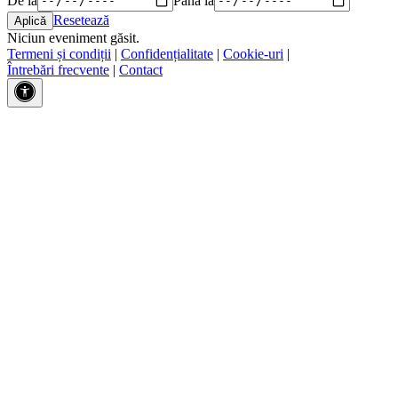
Resetează
Niciun eveniment găsit.
Termeni și condiții
|
Confidențialitate
|
Cookie-uri
|
Întrebări frecvente
|
Contact