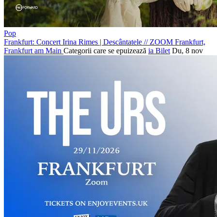
Pop
Frankfurt: Concert Irina Rimes | Descântatele
//
ZOOM Frankfurt,
Frankfurt am Main
Categorii care se epuizează
ia Bilet
Du, 8 nov