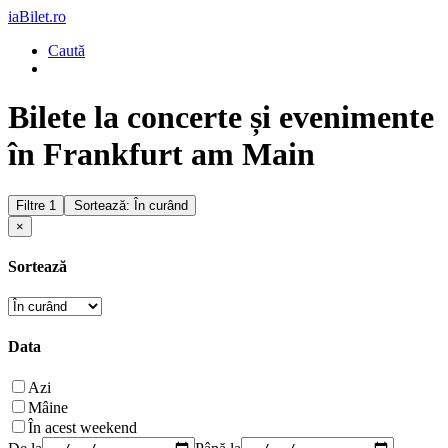
iaBilet.ro
Caută
Bilete la concerte și evenimente
în Frankfurt am Main
Filtre
1
Sortează: În curând
×
Sortează
Data
Azi
Mâine
În acest weekend
De la
Până la