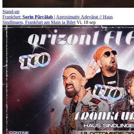
Stand-up
Frankfurt:
Sorin Pârcălab
| Aproximativ Adevărat
//
Haus
Sindlingen, Frankfurt am Main
ia Bilet
Vi, 18 sep