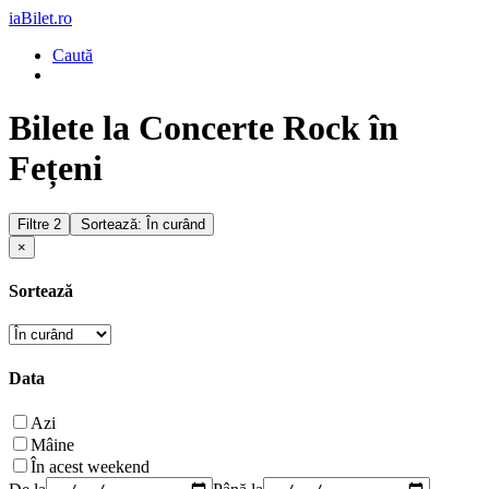
iaBilet.ro
Caută
Bilete la Concerte Rock în
Fețeni
Filtre
2
Sortează: În curând
×
Sortează
Data
Azi
Mâine
În acest weekend
De la
Până la