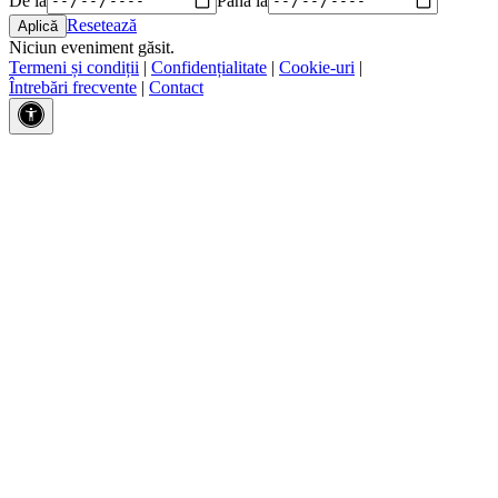
Resetează
Niciun eveniment găsit.
Termeni și condiții
|
Confidențialitate
|
Cookie-uri
|
Întrebări frecvente
|
Contact