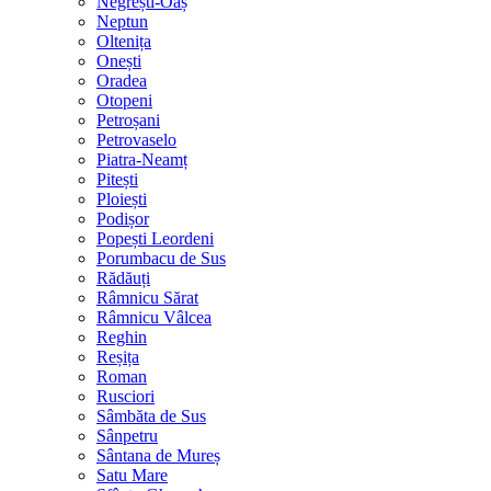
Negrești-Oaș
Neptun
Oltenița
Onești
Oradea
Otopeni
Petroșani
Petrovaselo
Piatra-Neamț
Pitești
Ploiești
Podișor
Popești Leordeni
Porumbacu de Sus
Rădăuți
Râmnicu Sărat
Râmnicu Vâlcea
Reghin
Reșița
Roman
Rusciori
Sâmbăta de Sus
Sânpetru
Sântana de Mureș
Satu Mare