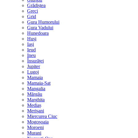
Grădiștea
Greci
Grid
Gura Humorului
Gura Vadului
Hunedoara
Huși
Iași
Ieud
Ineu
Însurăței
Jupiter
Lugoj
Mamaia
Mamaia-Sat
Mangalia
Mărgău
Marghita
Mediaș
Merișani
Miercurea Ciuc
Mogoșoaia
Moroeni
Murani