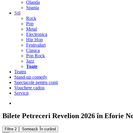
Olanda
Spania
Stil
Rock
Pop
Metal
Electronica
Hip Hop
Festivaluri
Clasica
Pop Rock
Jazz
Toate
Teatru
Stand-up comedy
Spectacole pentru copii
Vouchere cadou
Servicii
Bilete Petreceri Revelion 2026 în Eforie N
Filtre
2
Sortează: În curând