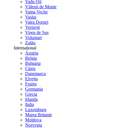
Vadu Oii
Vălenii de Munte
Vama Veche
Vaslui
Vatra Dornei
Vernești
Vișeu de Sus
Voluntari
Zalău
Internațional
Austria
Belgia
Bulgaria
Cipru
Danemarca
Elveția
Franța
Germania
Grecia
Irlanda
Italia
Luxemburg
Marea Britanie
Moldova
Norvegia