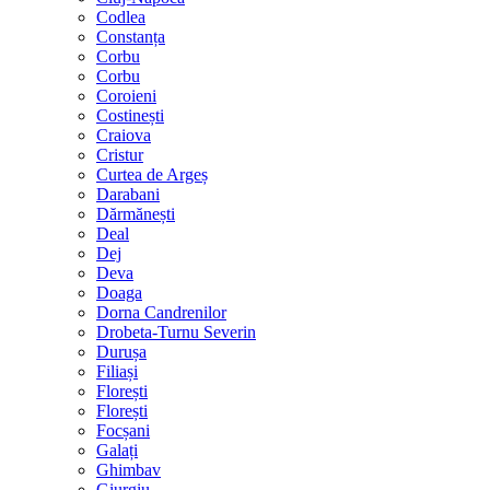
Codlea
Constanța
Corbu
Corbu
Coroieni
Costinești
Craiova
Cristur
Curtea de Argeș
Darabani
Dărmănești
Deal
Dej
Deva
Doaga
Dorna Candrenilor
Drobeta-Turnu Severin
Durușa
Filiași
Florești
Florești
Focșani
Galați
Ghimbav
Giurgiu