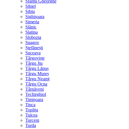
Sfântu Gheorghe
Sibiel
Sibiu
Sighișoara
Simeria
Slănic
Slatina
Slobozia
Snagov
Ștefănești
Suceava
Târgoviște
Târgu Jiu
Târgu Lăpuș
Târgu Mureș
Târgu Neamț
Târgu Ocna
Târnăveni
Techirghiol
Timișoara
Tinca
Toplița
Tulcea
Turceni
Turda