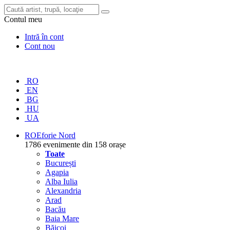
Contul meu
Intră în cont
Cont nou
RO
EN
BG
HU
UA
RO
Eforie Nord
1786 evenimente din 158 orașe
Toate
București
Agapia
Alba Iulia
Alexandria
Arad
Bacău
Baia Mare
Băicoi