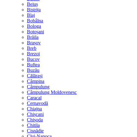
Beiuș
Bistrița
Blaj
Bobâlna
Bologa
Botoșani
Brăila
Brașov
Breb
Brezoi
Bucov
Buftea
Buzău
Călărași
Câmpina
Câmpulung
Câmpulung Moldovenesc
Caracal
Cernavodă
Chiajna
Chișcani
Chișoda
Chitila
Cisnădie
Cluj-Napoca