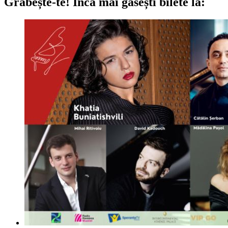
Grăbește-te!
Încă mai găsești bilete la: