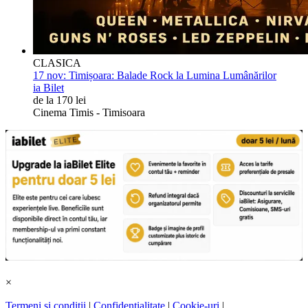
CLASICA
17 nov:
Timișoara: Balade Rock la Lumina Lumânărilor
ia Bilet
de la 170 lei
Cinema Timis - Timisoara
×
Termeni și condiții
|
Confidențialitate
|
Cookie-uri
|