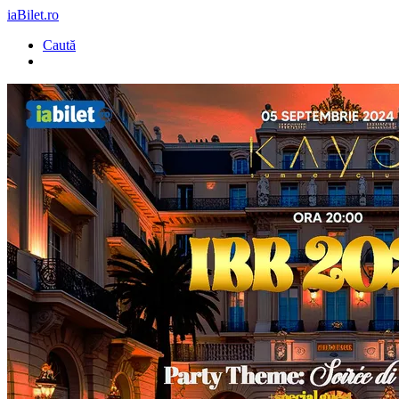
iaBilet.ro
Caută