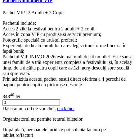
Pachet Abonament VIP
Pachet VIP | 2 Adulti + 2 Copii
Pachetul include:
Acces 2 zile la festival pentru 2 adulți + 2 copii;
Acces în zona VIP cu produse și servicii premium;
Fotografie specială cu artistul preferat;
Experiență dedicată familiilor care aleg să transforme bucuria în
faptă bună;
Pachetul VIP INIMO 2026 este mai mult decât un bilet. Este șansa
unei familii de a trăi experiența completă a festivalului și, în același
timp, de a încălța patru copii care astăzi merg desculți spre școală
sau spre viață.
Prin achiziția acestui pachet, susții direct oferirea a 4 perechi de
papuci pentru copii cu piciorușe desculțe.
40
848
lei
Dacă ai un cod de voucher,
click aici
Organizatorul nu permite returul biletelor
După plată, persoanele juridice pot solicita factura pe
iabilet.ro/facturi