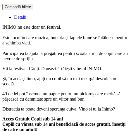
Comandă bilete
Doar o mică verificare
Detalii
INIMO nu este doar un festival.
Este locul în care muzica, bucuria și faptele bune se întâlnesc pentru
a schimba vieți.
Participarea ta ajută la pregătirea pentru școală a mii de copii care au
nevoie de sprijin.
Vii la festival. Cânți. Dansezi. Trăiești vibe-ul INIMO.
Și, în același timp, ajuți un copil să nu mai meargă desculț spre
școală.
49 de lei pot însemna un papuc pentru un picioruș care merită să
pășească cu demnitate spre un viitor mai bun.
Distracția ta poate deveni speranța cuiva. Vino si tu la Inimo?
Acces Gratuit Copii sub 14 ani
Copiii cu vârsta sub 14 ani beneficiază de acces gratuit, însoțiți
de catre un adult!