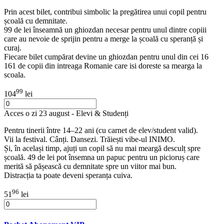
Prin acest bilet, contribui simbolic la pregătirea unui copil pentru
școală cu demnitate.
99 de lei înseamnă un ghiozdan necesar pentru unul dintre copiii
care au nevoie de sprijin pentru a merge la școală cu speranță și
curaj.
Fiecare bilet cumpărat devine un ghiozdan pentru unul din cei 16
161 de copii din intreaga Romanie care isi doreste sa mearga la
scoala.
99
104
lei
Acces o zi 23 august - Elevi & Studenți
Pentru tinerii între 14–22 ani (cu carnet de elev/student valid).
Vii la festival. Cânți. Dansezi. Trăiești vibe-ul INIMO.
Și, în același timp, ajuți un copil să nu mai meargă desculț spre
școală. 49 de lei pot însemna un papuc pentru un picioruș care
merită să pășească cu demnitate spre un viitor mai bun.
Distracția ta poate deveni speranța cuiva.
96
51
lei