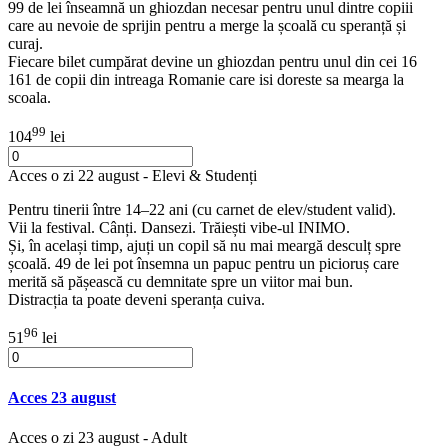
99 de lei înseamnă un ghiozdan necesar pentru unul dintre copiii
care au nevoie de sprijin pentru a merge la școală cu speranță și
curaj.
Fiecare bilet cumpărat devine un ghiozdan pentru unul din cei 16
161 de copii din intreaga Romanie care isi doreste sa mearga la
scoala.
99
104
lei
Acces o zi 22 august - Elevi & Studenți
Pentru tinerii între 14–22 ani (cu carnet de elev/student valid).
Vii la festival. Cânți. Dansezi. Trăiești vibe-ul INIMO.
Și, în același timp, ajuți un copil să nu mai meargă desculț spre
școală. 49 de lei pot însemna un papuc pentru un picioruș care
merită să pășească cu demnitate spre un viitor mai bun.
Distracția ta poate deveni speranța cuiva.
96
51
lei
Acces 23 august
Acces o zi 23 august - Adult