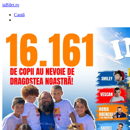
iaBilet.ro
Caută