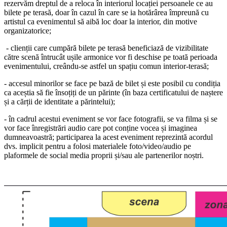
rezervăm dreptul de a reloca în interiorul locației persoanele ce au
bilete pe terasă, doar în cazul în care se ia hotărârea împreună cu
artistul ca evenimentul să aibă loc doar la interior, din motive
organizatorice;
- clienții care cumpără bilete pe terasă beneficiază de vizibilitate
către scenă întrucât ușile armonice vor fi deschise pe toată perioada
evenimentului, creându-se astfel un spațiu comun interior-terasă;
- accesul minorilor se face pe bază de bilet și este posibil cu condiția
ca aceștia să fie însoțiți de un părinte (în baza certificatului de naștere
și a cărții de identitate a părintelui);
- în cadrul acestui eveniment se vor face fotografii, se va filma și se
vor face înregistrări audio care pot conține vocea și imaginea
dumneavoastră; participarea la acest eveniment reprezintă acordul
dvs. implicit pentru a folosi materialele foto/video/audio pe
plaformele de social media proprii și/sau ale partenerilor noștri.