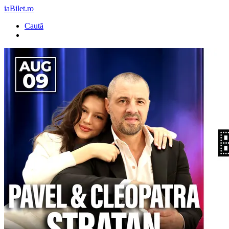
iaBilet.ro
Caută