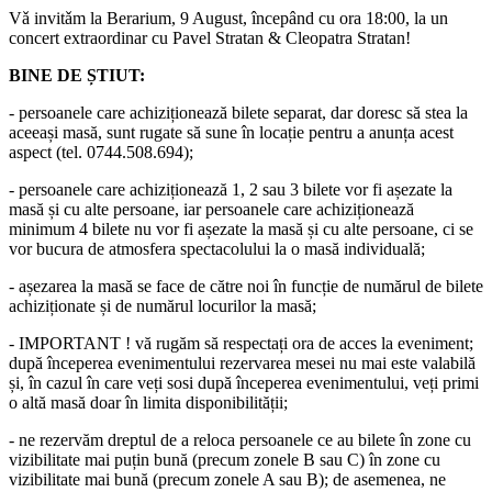
Vǎ invitǎm la Berarium, 9 August, începând cu ora 18:00, la un
concert extraordinar cu Pavel Stratan & Cleopatra Stratan!
BINE DE ȘTIUT:
- persoanele care achiziționează bilete separat, dar doresc să stea la
aceeași masă, sunt rugate să sune în locație pentru a anunța acest
aspect (tel. 0744.508.694);
- persoanele care achiziționează 1, 2 sau 3 bilete vor fi așezate la
masă și cu alte persoane, iar persoanele care achiziționează
minimum 4 bilete nu vor fi așezate la masă și cu alte persoane, ci se
vor bucura de atmosfera spectacolului la o masă individuală;
- așezarea la masă se face de către noi în funcție de numărul de bilete
achiziționate și de numărul locurilor la masă;
- IMPORTANT ! vă rugăm să respectați ora de acces la eveniment;
după începerea evenimentului rezervarea mesei nu mai este valabilă
și, în cazul în care veți sosi după începerea evenimentului, veți primi
o altă masă doar în limita disponibilității;
- ne rezervăm dreptul de a reloca persoanele ce au bilete în zone cu
vizibilitate mai puțin bună (precum zonele B sau C) în zone cu
vizibilitate mai bună (precum zonele A sau B); de asemenea, ne