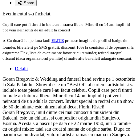
Share
Evenimentul s-a încheiat.
Copiii care pot fi tinuti in brate au intrarea libera. Minorii cu 14 ani impliniti
pot veni neinsotiti de un adult la concert
☀️ Cu doar 5 lei pe luna fanii
ELITE
primesc imagine de profil si badge de
founder, biletele si pe SMS gratuit, discount 10% la comisionul de operare si la
asigurarea Flex, lista de evenimente favorite cu reminder, refund integral
oricand (daca organizatorul permite) si multe alte beneficii adaugate constant.
Detalii
Goran Bregovic & Wedding and funeral band revine pe 1 octombrie
la Sala Palatului. Showul este un "Best Of" al carierei artistului si va
include toate piesele care l-au facut celebru. Copiii care pot fi tinuti
in brate au intrarea libera. Minorii cu 14 ani impliniti pot veni
neinsotiti de un adult la concert. Invitat special in recital cu un show
de 50 de minute este nimeni altul decat Florin Ristei!
Goran Bregovic, unul dintre cei mai cunoscuti muzicieni din
Balcani, este un chitarist si compozitor originar din Sarajevo,
Bosnia. Acesta s-a nascut pe data de 22 martie 1950, intr-o familie
cu origini mixte: tatal sau croat si mama de origine sarba. Dupa ce
parintii sai au divortat, viitorul artist a ramas cu mama in Sarajevo.