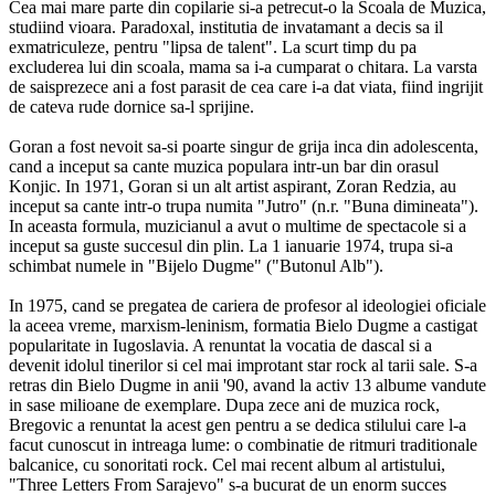
Cea mai mare parte din copilarie si-a petrecut-o la Scoala de Muzica,
studiind vioara. Paradoxal, institutia de invatamant a decis sa il
exmatriculeze, pentru "lipsa de talent". La scurt timp du pa
excluderea lui din scoala, mama sa i-a cumparat o chitara. La varsta
de saisprezece ani a fost parasit de cea care i-a dat viata, fiind ingrijit
de cateva rude dornice sa-l sprijine.
Goran a fost nevoit sa-si poarte singur de grija inca din adolescenta,
cand a inceput sa cante muzica populara intr-un bar din orasul
Konjic. In 1971, Goran si un alt artist aspirant, Zoran Redzia, au
inceput sa cante intr-o trupa numita "Jutro" (n.r. "Buna dimineata").
In aceasta formula, muzicianul a avut o multime de spectacole si a
inceput sa guste succesul din plin. La 1 ianuarie 1974, trupa si-a
schimbat numele in "Bijelo Dugme" ("Butonul Alb").
In 1975, cand se pregatea de cariera de profesor al ideologiei oficiale
la aceea vreme, marxism-leninism, formatia Bielo Dugme a castigat
popularitate in Iugoslavia. A renuntat la vocatia de dascal si a
devenit idolul tinerilor si cel mai improtant star rock al tarii sale. S-a
retras din Bielo Dugme in anii '90, avand la activ 13 albume vandute
in sase milioane de exemplare. Dupa zece ani de muzica rock,
Bregovic a renuntat la acest gen pentru a se dedica stilului care l-a
facut cunoscut in intreaga lume: o combinatie de ritmuri traditionale
balcanice, cu sonoritati rock. Cel mai recent album al artistului,
"Three Letters From Sarajevo" s-a bucurat de un enorm succes