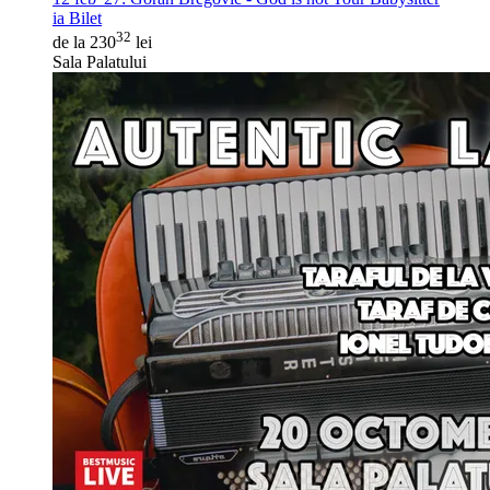
ia Bilet
32
de la 230
lei
Sala Palatului