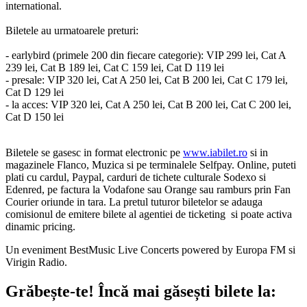
international.
Biletele au urmatoarele preturi:
- earlybird (primele 200 din fiecare categorie): VIP 299 lei, Cat A
239 lei, Cat B 189 lei, Cat C 159 lei, Cat D 119 lei
- presale: VIP 320 lei, Cat A 250 lei, Cat B 200 lei, Cat C 179 lei,
Cat D 129 lei
- la acces: VIP 320 lei, Cat A 250 lei, Cat B 200 lei, Cat C 200 lei,
Cat D 150 lei
Biletele se gasesc in format electronic pe
www.iabilet.ro
si in
magazinele Flanco, Muzica si pe terminalele Selfpay. Online, puteti
plati cu cardul, Paypal, carduri de tichete culturale Sodexo si
Edenred, pe factura la Vodafone sau Orange sau ramburs prin Fan
Courier oriunde in tara. La pretul tuturor biletelor se adauga
comisionul de emitere bilete al agentiei de ticketing si poate activa
dinamic pricing.
Un eveniment BestMusic Live Concerts powered by Europa FM si
Virigin Radio.
Grăbește-te!
Încă mai găsești bilete la: