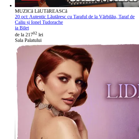
MUZICă LăUTăREASCă
20 oct:
Autentic Lăutăresc cu Taraful de la Vărbilău, Taraf de
Caliu și Ionel Tudorache
ia Bilet
02
de la 217
lei
Sala Palatului