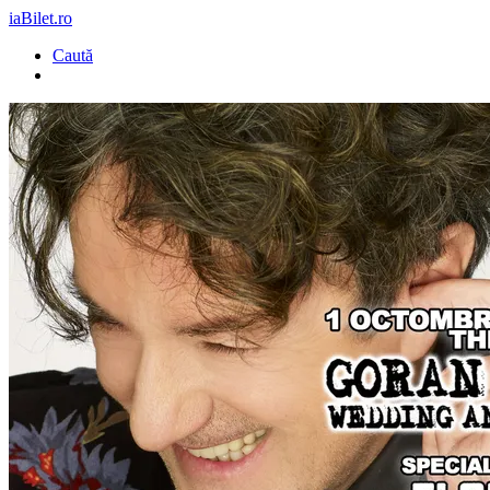
iaBilet.ro
Caută