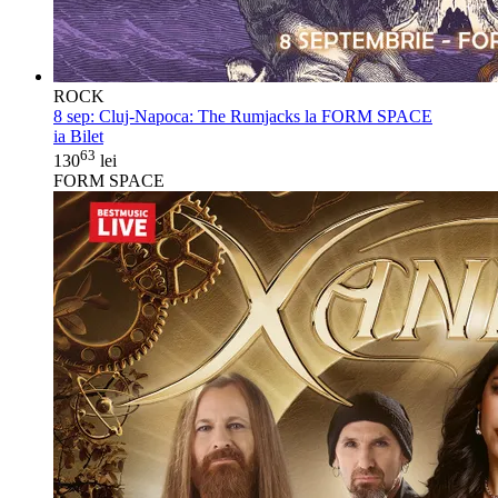
ROCK
8 sep:
Cluj-Napoca: The Rumjacks la FORM SPACE
ia Bilet
63
130
lei
FORM SPACE