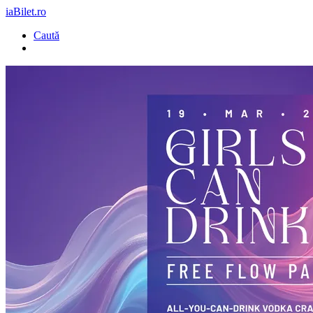
iaBilet.ro
Caută