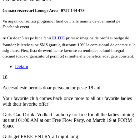
Contact rezervari Lounge Area - 0757 144 473
Va rugam consultati programul final cu 3 zile inainte de eveniment pe
Facebook event.
☀️ Cu doar 5 lei pe luna fanii
ELITE
primesc imagine de profil si badge de
founder, biletele si pe SMS gratuit, discount 10% la comisionul de operare si la
asigurarea Flex, lista de evenimente favorite cu reminder, refund integral
oricand (daca organizatorul permite) si multe alte beneficii adaugate constant.
Detalii
18
Accesul este permis doar persoanelor peste 18 ani.
Your favorite club comes back once more to all our favorite ladies
with their favorite offer!
Girls Can Drink: Vodka Cranberry for free for all the ladies joining
us until 01:00 AM at our Free Flow Party, on March 19 at FORM
Space.
Girls get FREE ENTRY all night long!