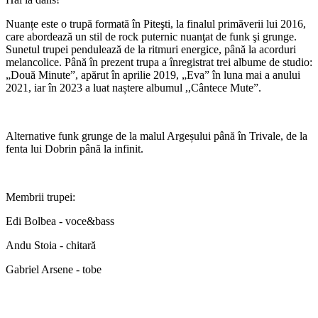
Nuanțe este o trupă formată în Piteşti, la finalul primăverii lui 2016,
care abordează un stil de rock puternic nuanţat de funk şi grunge.
Sunetul trupei pendulează de la ritmuri energice, până la acorduri
melancolice. Până în prezent trupa a înregistrat trei albume de studio:
„Două Minute”, apărut în aprilie 2019, „Eva” în luna mai a anului
2021, iar în 2023 a luat naștere albumul ,,Cântece Mute”.
Alternative funk grunge de la malul Argeșului până în Trivale, de la
fenta lui Dobrin până la infinit.
Membrii trupei:
Edi Bolbea - voce&bass
Andu Stoia - chitară
Gabriel Arsene - tobe