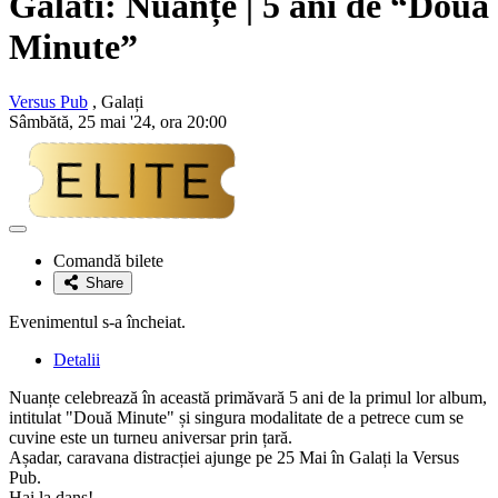
Galati:
Nuanțe
| 5 ani de “Două
Minute”
Versus Pub
, Galați
Sâmbătă, 25 mai '24, ora 20:00
Adaugă
la
Comandă bilete
favorite
Share
Evenimentul s-a încheiat.
Detalii
Nuanțe celebrează în această primăvară 5 ani de la primul lor album,
intitulat "Două Minute" și singura modalitate de a petrece cum se
cuvine este un turneu aniversar prin țară.
Așadar, caravana distracției ajunge pe 25 Mai în Galați la Versus
Pub.
Hai la dans!