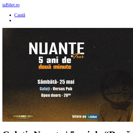
iaBilet.ro
Caută