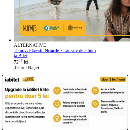
ALTERNATIVE
15 nov:
Ploiesti:
Nuante
• Lansare de album
ia Bilet
97
72
lei
Teatrul Naţiei