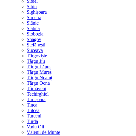
Sibiel
Sibiu
Sighișoara
Simeria
Slănic
Slatina
Slobozia
Snagov
Ștefănești
Suceava
Târgoviște
Târgu Jiu
Târgu Lăpuș
Târgu Mureș
Târgu Neamț
Târgu Ocna
Târnăveni
Techirghiol
Timișoara
Tinca
Tulcea
Turceni
Turda
Vadu Oii
Vălenii de Munte