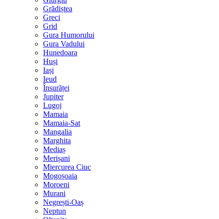
Grădiștea
Greci
Grid
Gura Humorului
Gura Vadului
Hunedoara
Huși
Iași
Ieud
Însurăței
Jupiter
Lugoj
Mamaia
Mamaia-Sat
Mangalia
Marghita
Mediaș
Merișani
Miercurea Ciuc
Mogoșoaia
Moroeni
Murani
Negrești-Oaș
Neptun