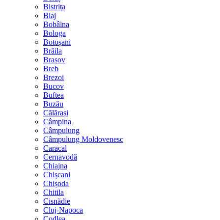
Bistrița
Blaj
Bobâlna
Bologa
Botoșani
Brăila
Brașov
Breb
Brezoi
Bucov
Buftea
Buzău
Călărași
Câmpina
Câmpulung
Câmpulung Moldovenesc
Caracal
Cernavodă
Chiajna
Chișcani
Chișoda
Chitila
Cisnădie
Cluj-Napoca
Codlea