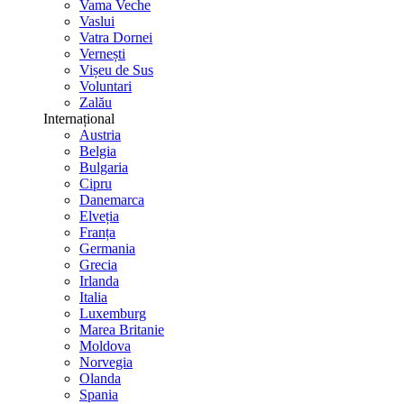
Vama Veche
Vaslui
Vatra Dornei
Vernești
Vișeu de Sus
Voluntari
Zalău
Internațional
Austria
Belgia
Bulgaria
Cipru
Danemarca
Elveția
Franța
Germania
Grecia
Irlanda
Italia
Luxemburg
Marea Britanie
Moldova
Norvegia
Olanda
Spania