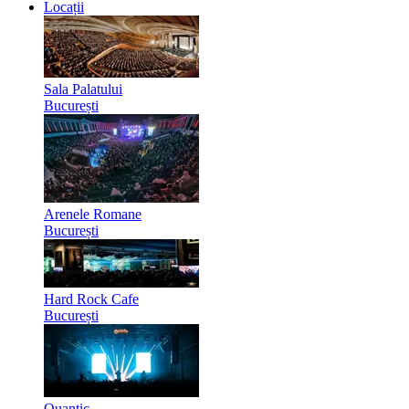
Locații
Sala Palatului
București
Arenele Romane
București
Hard Rock Cafe
București
Quantic