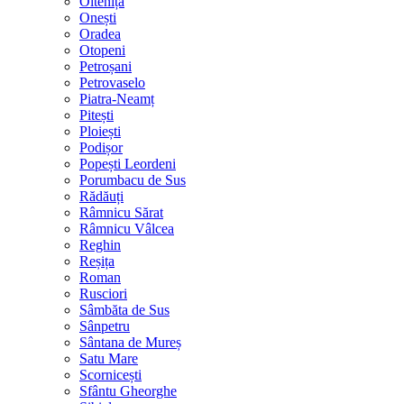
Oltenița
Onești
Oradea
Otopeni
Petroșani
Petrovaselo
Piatra-Neamț
Pitești
Ploiești
Podișor
Popești Leordeni
Porumbacu de Sus
Rădăuți
Râmnicu Sărat
Râmnicu Vâlcea
Reghin
Reșița
Roman
Rusciori
Sâmbăta de Sus
Sânpetru
Sântana de Mureș
Satu Mare
Scornicești
Sfântu Gheorghe