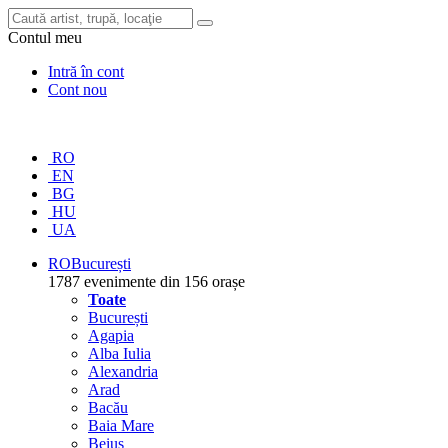
Contul meu
Intră în cont
Cont nou
RO
EN
BG
HU
UA
RO
București
1787 evenimente din 156 orașe
Toate
București
Agapia
Alba Iulia
Alexandria
Arad
Bacău
Baia Mare
Beiuș