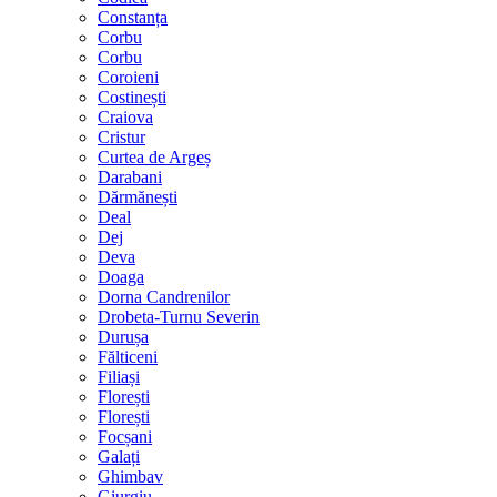
Constanța
Corbu
Corbu
Coroieni
Costinești
Craiova
Cristur
Curtea de Argeș
Darabani
Dărmănești
Deal
Dej
Deva
Doaga
Dorna Candrenilor
Drobeta-Turnu Severin
Durușa
Fălticeni
Filiași
Florești
Florești
Focșani
Galați
Ghimbav
Giurgiu