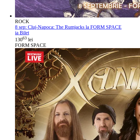
ROCK
8 sep:
Cluj-Napoca: The Rumjacks la FORM SPACE
ia Bilet
63
130
lei
FORM SPACE