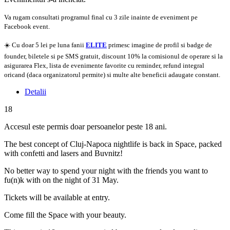
Va rugam consultati programul final cu 3 zile inainte de eveniment pe
Facebook event.
☀️ Cu doar 5 lei pe luna fanii
ELITE
primesc imagine de profil si badge de
founder, biletele si pe SMS gratuit, discount 10% la comisionul de operare si la
asigurarea Flex, lista de evenimente favorite cu reminder, refund integral
oricand (daca organizatorul permite) si multe alte beneficii adaugate constant.
Detalii
18
Accesul este permis doar persoanelor peste 18 ani.
The best concept of Cluj-Napoca nightlife is back in Space, packed
with confetti and lasers and Buvnitz!
No better way to spend your night with the friends you want to
fu(n)k with on the night of 31 May.
Tickets will be available at entry.
Come fill the Space with your beauty.