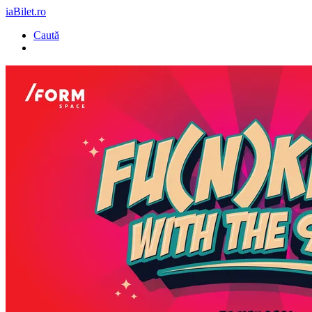
iaBilet.ro
Caută