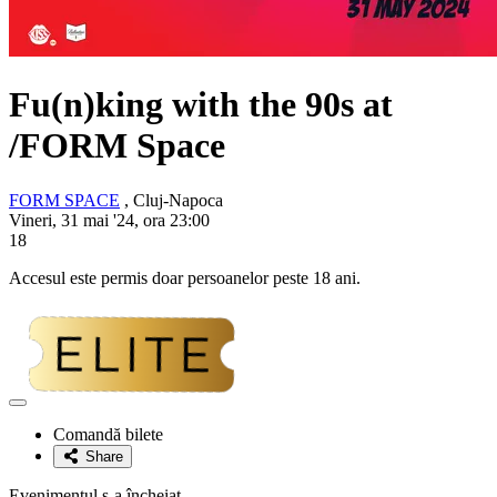
Fu(n)king with the 90s at
/FORM Space
FORM SPACE
, Cluj-Napoca
Vineri, 31 mai '24, ora 23:00
18
Accesul este permis doar persoanelor peste 18 ani.
Adaugă
la
Comandă bilete
favorite
Share
Evenimentul s-a încheiat.