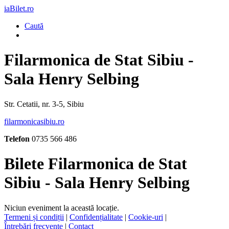
iaBilet.ro
Caută
Filarmonica de Stat Sibiu -
Sala Henry Selbing
Str. Cetatii, nr. 3-5, Sibiu
filarmonicasibiu.ro
Telefon
0735 566 486
Bilete Filarmonica de Stat
Sibiu - Sala Henry Selbing
Niciun eveniment la această locație.
Termeni și condiții
|
Confidențialitate
|
Cookie-uri
|
Întrebări frecvente
|
Contact