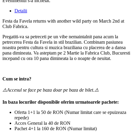
Evenimentul s-a încheiat.
Detalii
Festa da Favela returns with another wild party on March 2nd at
Club Fabrica.
Pregatiti-va sa petreceti pe un vibe nemaintalnit pana acum la
petrecerea Festa da Favela in stil brazilian. Combinam pasiunea
noastra pentru cultura si muzica braziliana cu placerea de a dansa
pana dimineata. Va asteptam pe 2 Martie la Fabrica Club, Bucuresti
incepand cu ora 10 pana dimineata la o noapte de neuitat.
Cum se intra?
⚠️Accesul se face pe baza doar pe baza de bilet.⚠️
In baza locurilor disponibile oferim urmatoarele pachete:
Oferta 1+1 la 50 de RON (Numar limitat care se epuizeaza
repede)
Acces General la 40 de RON
Pachet 4+1 la 160 de RON (Numar limitat)