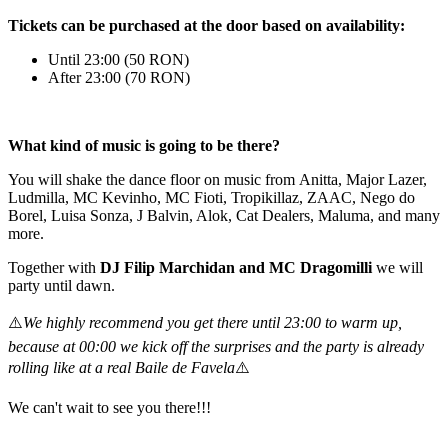
Tickets can be purchased at the door based on availability:
Until 23:00 (50 RON)
After 23:00 (70 RON)
What kind of music is going to be there?
You will shake the dance floor on music from Anitta, Major Lazer,
Ludmilla, MC Kevinho, MC Fioti, Tropikillaz, ZAAC, Nego do
Borel, Luisa Sonza, J Balvin, Alok, Cat Dealers, Maluma, and many
more.
Together with
DJ Filip Marchidan and
MC Dragomilli
we will
party until dawn.
⚠️
We highly recommend you get there until 23:00 to warm up,
because at 00:00 we kick off the surprises and the party is already
rolling like at a real Baile de Favela
⚠️
We can't wait to see you there!!!