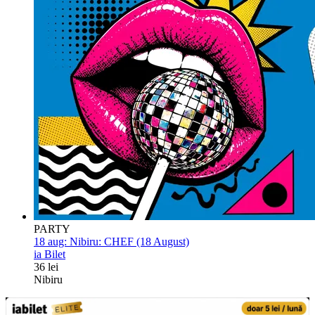
PARTY
18 aug:
Nibiru: CHEF (18 August)
ia Bilet
36 lei
Nibiru