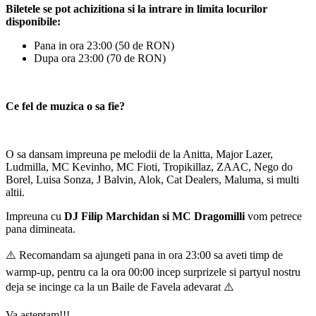
Biletele se pot achizitiona si la intrare in limita locurilor
disponibile:
Pana in ora 23:00 (50 de RON)
Dupa ora 23:00 (70 de RON)
Ce fel de muzica o sa fie?
O sa dansam impreuna pe melodii de la Anitta, Major Lazer,
Ludmilla, MC Kevinho, MC Fioti, Tropikillaz, ZAAC, Nego do
Borel, Luisa Sonza, J Balvin, Alok, Cat Dealers, Maluma, si multi
altii.
Impreuna cu
DJ Filip Marchidan si MC Dragomilli
vom petrece
pana dimineata.
⚠️ Recomandam sa ajungeti pana in ora 23:00 sa aveti timp de
warmp-up, pentru ca la ora 00:00 incep surprizele si partyul nostru
deja se incinge ca la un Baile de Favela adevarat ⚠️
Va asteptam!!!