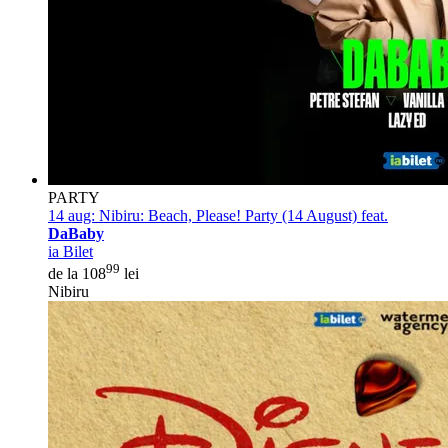
PARTY
14 aug:
Nibiru: Beach, Please! Party (14 August) feat.
DaBaby
ia Bilet
99
de la 108
lei
Nibiru