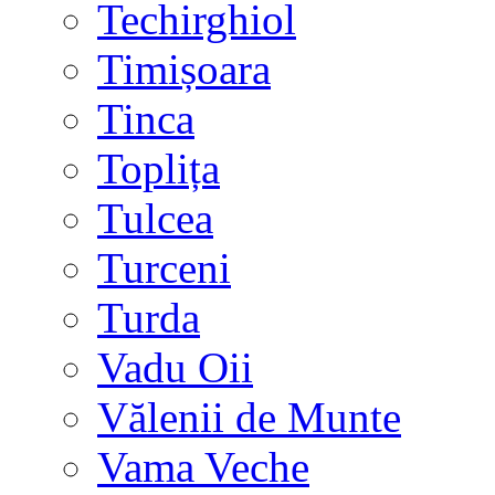
Techirghiol
Timișoara
Tinca
Toplița
Tulcea
Turceni
Turda
Vadu Oii
Vălenii de Munte
Vama Veche