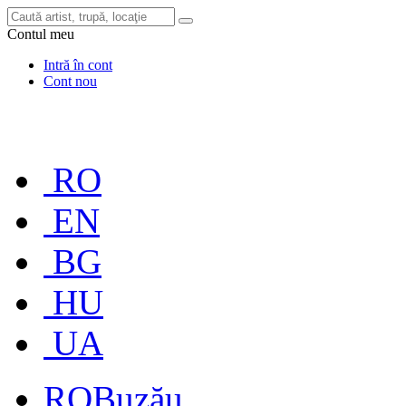
Contul meu
Intră în cont
Cont nou
RO
EN
BG
HU
UA
RO
Buzău