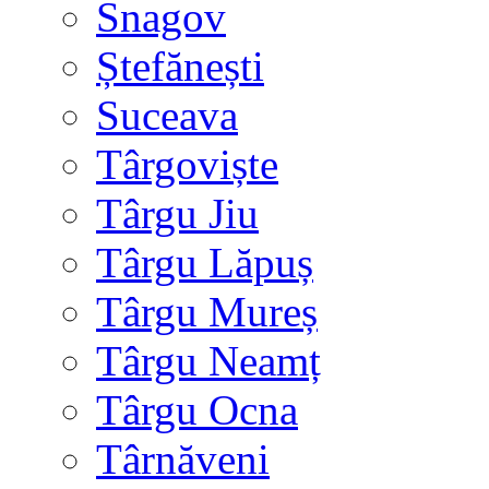
Snagov
Ștefănești
Suceava
Târgoviște
Târgu Jiu
Târgu Lăpuș
Târgu Mureș
Târgu Neamț
Târgu Ocna
Târnăveni