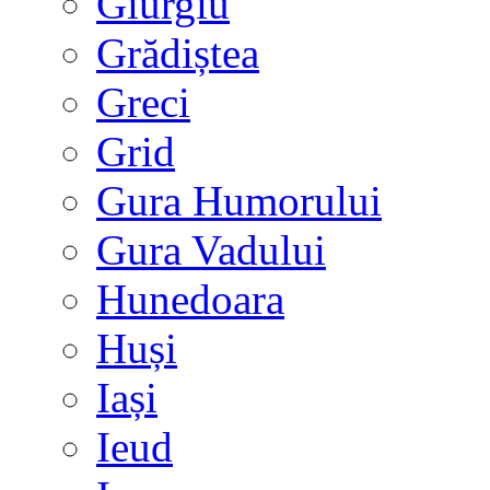
Giurgiu
Grădiștea
Greci
Grid
Gura Humorului
Gura Vadului
Hunedoara
Huși
Iași
Ieud