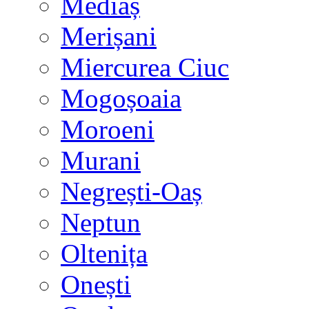
Mediaș
Merișani
Miercurea Ciuc
Mogoșoaia
Moroeni
Murani
Negrești-Oaș
Neptun
Oltenița
Onești