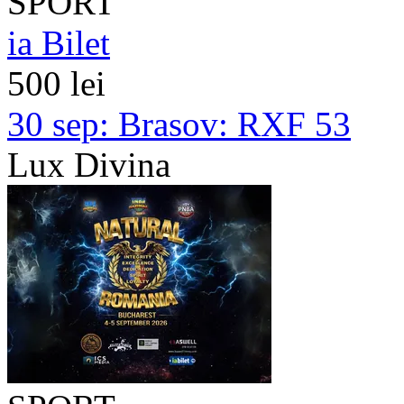
SPORT
ia Bilet
500 lei
30 sep:
Brasov: RXF 53
Lux Divina