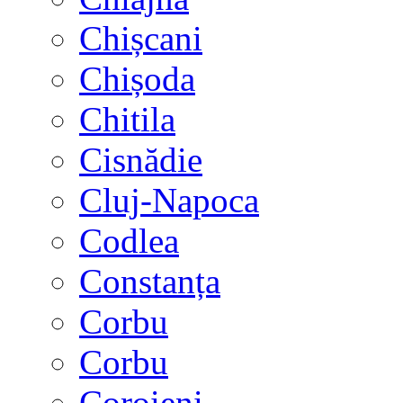
Chișcani
Chișoda
Chitila
Cisnădie
Cluj-Napoca
Codlea
Constanța
Corbu
Corbu
Coroieni