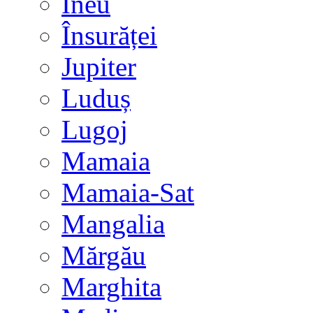
Ineu
Însurăței
Jupiter
Luduș
Lugoj
Mamaia
Mamaia-Sat
Mangalia
Mărgău
Marghita