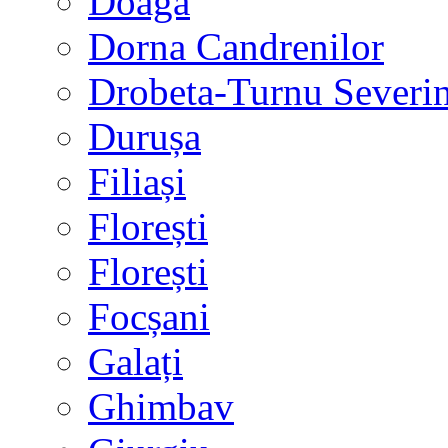
Doaga
Dorna Candrenilor
Drobeta-Turnu Severi
Durușa
Filiași
Florești
Florești
Focșani
Galați
Ghimbav