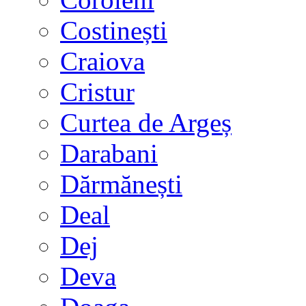
Costinești
Craiova
Cristur
Curtea de Argeș
Darabani
Dărmănești
Deal
Dej
Deva