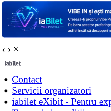
‹
›
×
Contact
Servicii organizatori
iabilet eXibit - Pentru ex