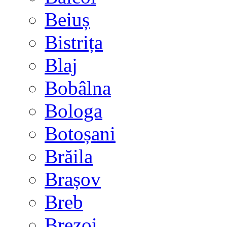
Beiuș
Bistrița
Blaj
Bobâlna
Bologa
Botoșani
Brăila
Brașov
Breb
Brezoi