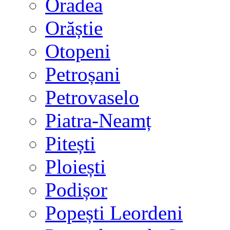
Oradea
Orăștie
Otopeni
Petroșani
Petrovaselo
Piatra-Neamț
Pitești
Ploiești
Podișor
Popești Leordeni