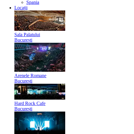
Spania
Locații
Sala Palatului
București
Arenele Romane
București
Hard Rock Cafe
București