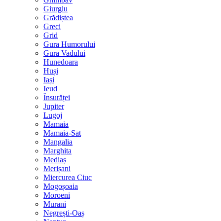
Giurgiu
Grădiștea
Greci
Grid
Gura Humorului
Gura Vadului
Hunedoara
Huși
Iași
Ieud
Însurăței
Jupiter
Lugoj
Mamaia
Mamaia-Sat
Mangalia
Marghita
Mediaș
Merișani
Miercurea Ciuc
Mogoșoaia
Moroeni
Murani
Negrești-Oaș