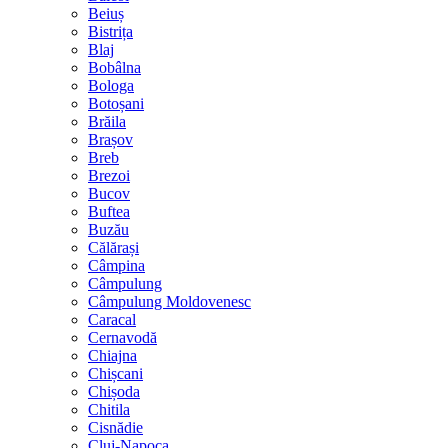
Beiuș
Bistrița
Blaj
Bobâlna
Bologa
Botoșani
Brăila
Brașov
Breb
Brezoi
Bucov
Buftea
Buzău
Călărași
Câmpina
Câmpulung
Câmpulung Moldovenesc
Caracal
Cernavodă
Chiajna
Chișcani
Chișoda
Chitila
Cisnădie
Cluj-Napoca