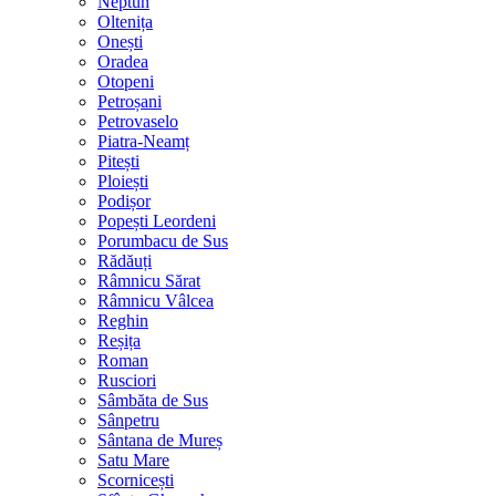
Neptun
Oltenița
Onești
Oradea
Otopeni
Petroșani
Petrovaselo
Piatra-Neamț
Pitești
Ploiești
Podișor
Popești Leordeni
Porumbacu de Sus
Rădăuți
Râmnicu Sărat
Râmnicu Vâlcea
Reghin
Reșița
Roman
Rusciori
Sâmbăta de Sus
Sânpetru
Sântana de Mureș
Satu Mare
Scornicești