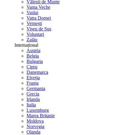
Vălenii de Munte
Vama Veche
Vaslui
Vatra Dornei
Vernești
Vișeu de Sus
Voluntari
Zalău
Internațional
Austria
Belgia
Bulgaria
Cipru
Danemarca
Elveția
Franța
Germania
Grecia
Irlanda
Italia
Luxemburg
Marea Britanie
Moldova
Norvegia
Olanda