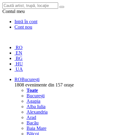
Contul meu
Intră în cont
Cont nou
RO
EN
BG
HU
UA
RO
București
1808 evenimente din 157 orașe
Toate
București
Agapia
Alba Iulia
Alexandria
Arad
Bacău
Baia Mare
Băicoi