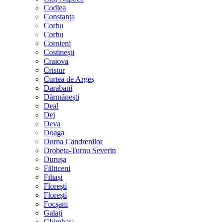
Codlea
Constanța
Corbu
Corbu
Coroieni
Costinești
Craiova
Cristur
Curtea de Argeș
Darabani
Dărmănești
Deal
Dej
Deva
Doaga
Dorna Candrenilor
Drobeta-Turnu Severin
Durușa
Fălticeni
Filiași
Florești
Florești
Focșani
Galați
Ghimbav