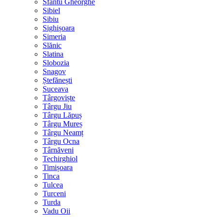
Sfântu Gheorghe
Sibiel
Sibiu
Sighișoara
Simeria
Slănic
Slatina
Slobozia
Snagov
Ștefănești
Suceava
Târgoviște
Târgu Jiu
Târgu Lăpuș
Târgu Mureș
Târgu Neamț
Târgu Ocna
Târnăveni
Techirghiol
Timișoara
Tinca
Tulcea
Turceni
Turda
Vadu Oii