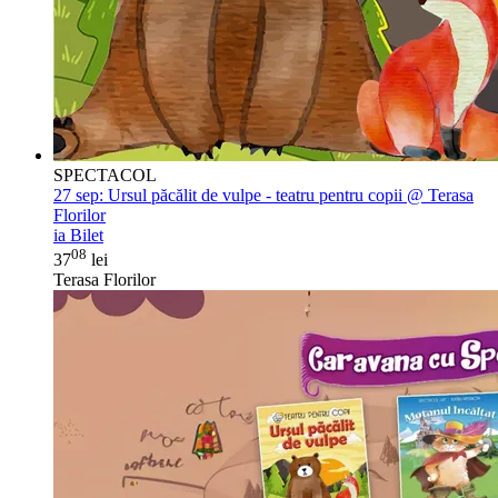
SPECTACOL
27 sep:
Ursul păcălit de vulpe - teatru pentru copii @ Terasa
Florilor
ia Bilet
08
37
lei
Terasa Florilor