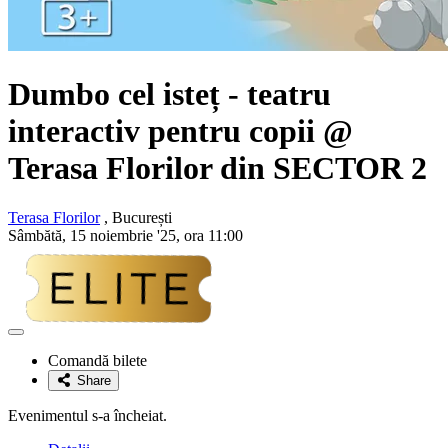
Dumbo cel isteț
- teatru
interactiv pentru copii @
Terasa Florilor din
SECTOR 2
Terasa Florilor
, București
Sâmbătă, 15 noiembrie '25, ora 11:00
Adaugă
la
Comandă bilete
favorite
Share
Evenimentul s-a încheiat.