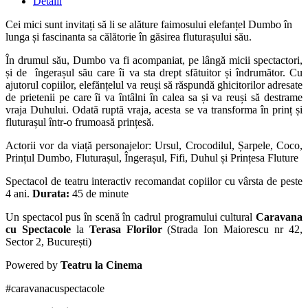
Detalii
Cei mici sunt invitați să li se alăture faimosului elefanțel Dumbo în
lunga și fascinanta sa călătorie în găsirea fluturașului său.
În drumul său, Dumbo va fi acompaniat, pe lângă micii spectactori,
și de îngerașul său care îi va sta drept sfătuitor și îndrumător. Cu
ajutorul copiilor, elefănțelul va reuși să răspundă ghicitorilor adresate
de prietenii pe care îi va întâlni în calea sa și va reuși să destrame
vraja Duhului. Odată ruptă vraja, acesta se va transforma în prinț și
fluturașul într-o frumoasă prințesă.
Actorii vor da viață personajelor: Ursul, Crocodilul, Șarpele, Coco,
Prințul Dumbo, Fluturașul, Îngerașul, Fifi, Duhul și Prințesa Fluture
Spectacol de teatru interactiv recomandat copiilor cu vârsta de peste
4 ani.
Durata:
45 de minute
Un spectacol pus în scenă în cadrul programului cultural
Caravana
cu Spectacole
la
Terasa Florilor
(Strada Ion Maiorescu nr 42,
Sector 2, București)
Powered by
Teatru la Cinema
#caravanacuspectacole