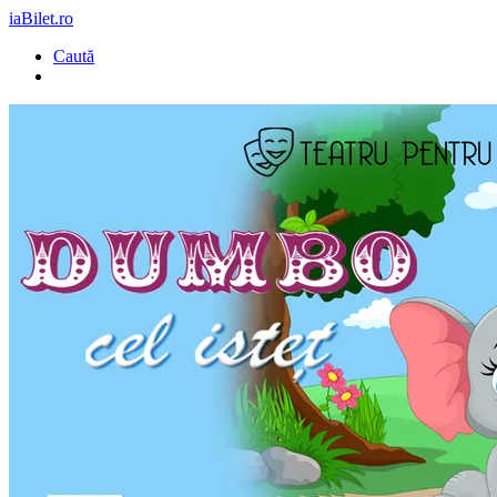
iaBilet.ro
Caută