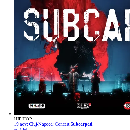
HIP HOP
19 nov:
Cluj-Napoca: Concert
Subcarpati
ia Bilet