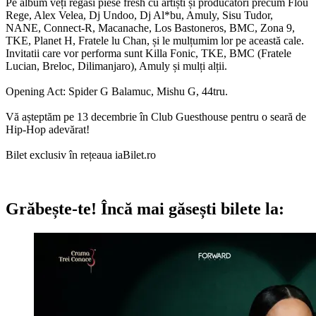
Pe album veți regăsi piese fresh cu artiști și producători precum Flou
Rege, Alex Velea, Dj Undoo, Dj Al*bu, Amuly, Sisu Tudor,
NANE, Connect-R, Macanache, Los Bastoneros, BMC, Zona 9,
TKE, Planet H, Fratele lu Chan, și le mulțumim lor pe această cale.
Invitatii care vor performa sunt Killa Fonic, TKE, BMC (Fratele
Lucian, Breloc, Dilimanjaro), Amuly și mulți alții.
Opening Act: Spider G Balamuc, Mishu G, 44tru.
Vă așteptăm pe 13 decembrie în Club Guesthouse pentru o seară de
Hip-Hop adevărat!
Bilet exclusiv în rețeaua iaBilet.ro
Grăbește-te!
Încă mai găsești bilete la: