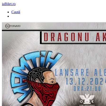
iaBilet.ro
Caută