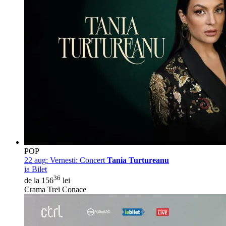
POP
22 aug:
Vernesti: Concert
Tania Turtureanu
ia Bilet
36
de la 156
lei
Crama Trei Conace