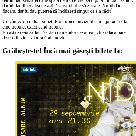
dar îți dau senzația că te spală de tot ce vrei să uiți. Nu îți dau vântul,
dar îți dau libertatea de a-ți lăsa gândurile să zboare. Nu îți dau
flacăra, dar îți dau puterea să încălzești singur ce s-a răcit.
Un cântec nu e doar sunet. E un obiect invizibil care ajunge fix la
cine trebuie, exact când trebuie.
Eu asta vreau să fac. Să dau oamenilor ceva real, chiar dacă pare
doar o iluzie." - Dora Gaitanovici
Grăbește-te!
Încă mai găsești bilete la: