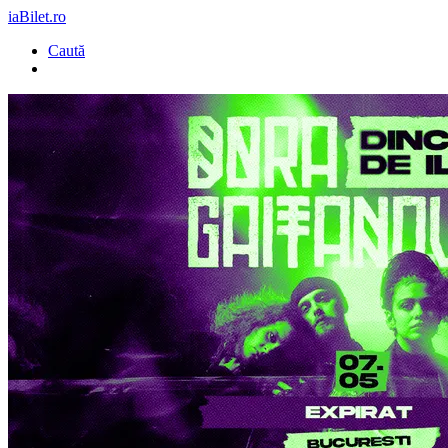
iaBilet.ro
Caută