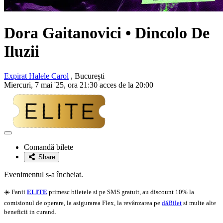
Dora Gaitanovici
• Dincolo De
Iluzii
Expirat Halele Carol
, București
Miercuri, 7 mai '25, ora 21:30 acces de la 20:00
Adaugă
la
Comandă bilete
favorite
Share
Evenimentul s-a încheiat.
☀️ Fanii
ELITE
primesc biletele si pe SMS gratuit, au discount 10% la
comisionul de operare, la asigurarea Flex, la revânzarea pe
dăBilet
si multe alte
beneficii in curand.