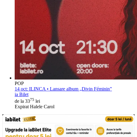
POP
14 oct:
ILINCA • Lansare album „Divin Féminin”
ia Bilet
75
de la 33
lei
Expirat Halele Carol