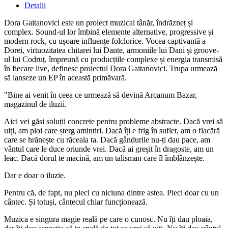
Detalii
Dora Gaitanovici este un proiect muzical tânăr, îndrăzneț și
complex. Sound-ul lor îmbină elemente alternative, progressive și
modern rock, cu ușoare influențe folclorice. Vocea captivantă a
Dorei, virtuozitatea chitarei lui Dante, armoniile lui Dani și groove-
ul lui Codruț, împreună cu producțiile complexe și energia transmisă
în fiecare live, definesc proiectul Dora Gaitanovici. Trupa urmează
să lanseze un EP în această primăvară.
"Bine ai venit în ceea ce urmează să devină Arcanum Bazar,
magazinul de iluzii.
Aici vei găsi soluții concrete pentru probleme abstracte. Dacă vrei să
uiți, am ploi care șterg amintiri. Dacă îți e frig în suflet, am o flacără
care se hrănește cu răceala ta. Dacă gândurile nu-ți dau pace, am
vântul care le duce oriunde vrei. Dacă ai greșit în dragoste, am un
leac. Dacă dorul te macină, am un talisman care îl îmblânzește.
Dar e doar o iluzie.
Pentru că, de fapt, nu pleci cu niciuna dintre astea. Pleci doar cu un
cântec. Și totuși, cântecul chiar funcționează.
Muzica e singura magie reală pe care o cunosc. Nu îți dau ploaia,