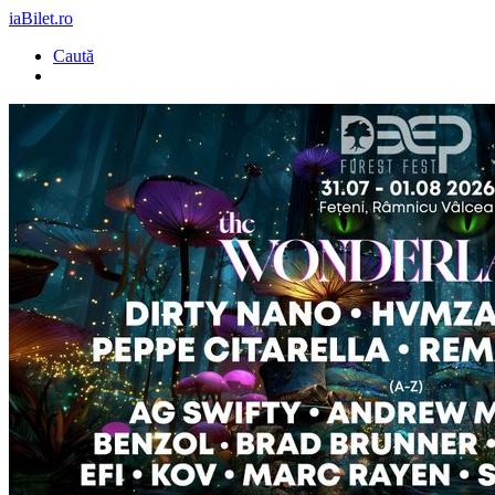
iaBilet.ro
Caută