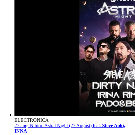
ELECTRONICA
27 aug:
Nibiru: Astral Night (27 August) feat.
Steve Aoki,
INNA