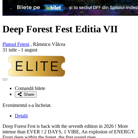
Deep Forest Fest Editia VII
Platoul Feteni
, Râmnicu Vâlcea
31 iulie - 1 august
Adaugă
la
Comandă bilete
favorite
Share
Evenimentul s-a încheiat.
Detalii
Deep Forest Fest is back with the seventh edition in 2026 ! More
intense than EVER ! 2 DAYS, 1 VIBE, An explosion of ENERGY.
From deep within the forest, the first sound rises…