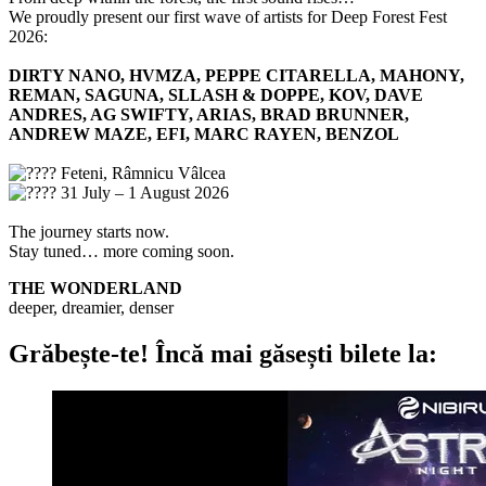
We proudly present our first wave of artists for Deep Forest Fest
2026:
DIRTY NANO, HVMZA, PEPPE CITARELLA, MAHONY,
REMAN, SAGUNA, SLLASH & DOPPE
,
KOV, DAVE
ANDRES, AG SWIFTY, ARIAS, BRAD BRUNNER,
ANDREW MAZE, EFI, MARC RAYEN, BENZOL
Feteni, Râmnicu Vâlcea
31 July – 1 August 2026
The journey starts now.
Stay tuned… more coming soon.
THE WONDERLAND
deeper, dreamier, denser
Grăbește-te!
Încă mai găsești bilete la: