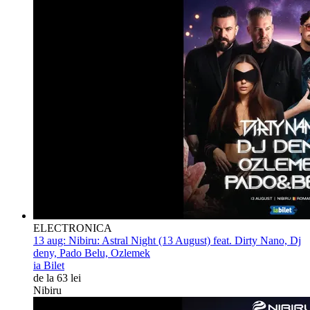
ELECTRONICA
13 aug:
Nibiru: Astral Night (13 August) feat. Dirty Nano, Dj
deny, Pado Belu, Ozlemek
ia Bilet
de la 63 lei
Nibiru