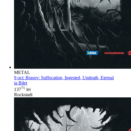
METAL
9 oct:
Brasov: Suffocation, Ingested, Undeath, Eternal
ia Bilet
71
137
lei
Rockstadt