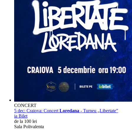
CONCERT
5 dec:
Craiova: Concert
Loredana
- Turneu „Libertate”
ia Bilet
de la 100 lei
Sala Polivalenta