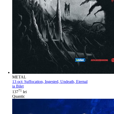
METAL
13 oct:
Suffocation, Ingested, Undeath, Eternal
ia Bilet
71
137
lei
Quantic