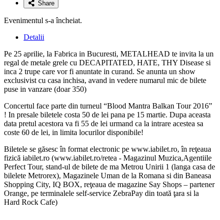
Share
Evenimentul s-a încheiat.
Detalii
Pe 25 aprilie, la Fabrica in Bucuresti, METALHEAD te invita la un
regal de metale grele cu DECAPITATED, HATE, THY Disease si
inca 2 trupe care vor fi anuntate in curand. Se anunta un show
exclusivist cu casa inchisa, avand in vedere numarul mic de bilete
puse in vanzare (doar 350)
Concertul face parte din turneul “Blood Mantra Balkan Tour 2016”
! In presale biletele costa 50 de lei pana pe 15 martie. Dupa aceasta
data pretul acestora va fi 55 de lei urmand ca la intrare acestea sa
coste 60 de lei, in limita locurilor disponibile!
Biletele se găsesc în format electronic pe www.iabilet.ro, în reţeaua
fizică iabilet.ro (www.iabilet.ro/retea - Magazinul Muzica,Agentiile
Perfect Tour, stand-ul de bilete de ma Metrou Unirii 1 (langa casa de
bilelete Metrorex), Magazinele Uman de la Romana si din Baneasa
Shopping City, IQ BOX, reţeaua de magazine Say Shops – partener
Orange, pe terminalele self-service ZebraPay din toată ţara si la
Hard Rock Cafe)