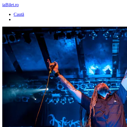
iaBilet.ro
Caută