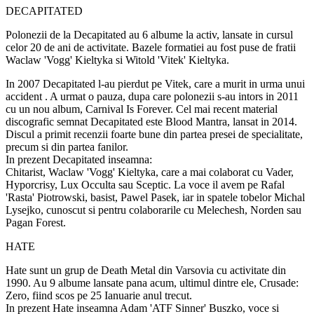
DECAPITATED
Polonezii de la Decapitated au 6 albume la activ, lansate in cursul
celor 20 de ani de activitate. Bazele formatiei au fost puse de fratii
Waclaw 'Vogg' Kieltyka si Witold 'Vitek' Kieltyka.
In 2007 Decapitated l-au pierdut pe Vitek, care a murit in urma unui
accident . A urmat o pauza, dupa care polonezii s-au intors in 2011
cu un nou album, Carnival Is Forever. Cel mai recent material
discografic semnat Decapitated este Blood Mantra, lansat in 2014.
Discul a primit recenzii foarte bune din partea presei de specialitate,
precum si din partea fanilor.
In prezent Decapitated inseamna:
Chitarist, Waclaw 'Vogg' Kieltyka, care a mai colaborat cu Vader,
Hyporcrisy, Lux Occulta sau Sceptic. La voce il avem pe Rafal
'Rasta' Piotrowski, basist, Pawel Pasek, iar in spatele tobelor Michal
Lysejko, cunoscut si pentru colaborarile cu Melechesh, Norden sau
Pagan Forest.
HATE
Hate sunt un grup de Death Metal din Varsovia cu activitate din
1990. Au 9 albume lansate pana acum, ultimul dintre ele, Crusade:
Zero, fiind scos pe 25 Ianuarie anul trecut.
In prezent Hate inseamna Adam 'ATF Sinner' Buszko, voce si