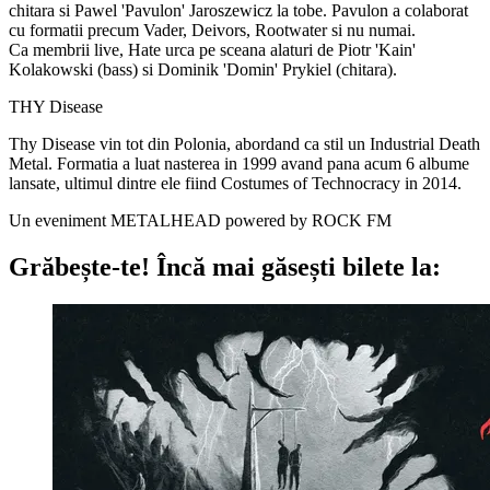
chitara si Pawel 'Pavulon' Jaroszewicz la tobe. Pavulon a colaborat
cu formatii precum Vader, Deivors, Rootwater si nu numai.
Ca membrii live, Hate urca pe sceana alaturi de Piotr 'Kain'
Kolakowski (bass) si Dominik 'Domin' Prykiel (chitara).
THY Disease
Thy Disease vin tot din Polonia, abordand ca stil un Industrial Death
Metal. Formatia a luat nasterea in 1999 avand pana acum 6 albume
lansate, ultimul dintre ele fiind Costumes of Technocracy in 2014.
Un eveniment METALHEAD powered by ROCK FM
Grăbește-te!
Încă mai găsești bilete la: