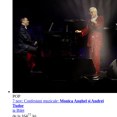
POP
7 nov:
Confesiuni muzicale:
Monica Anghel și Andrei
Tudor
ia Bilet
77
de la 164
lei