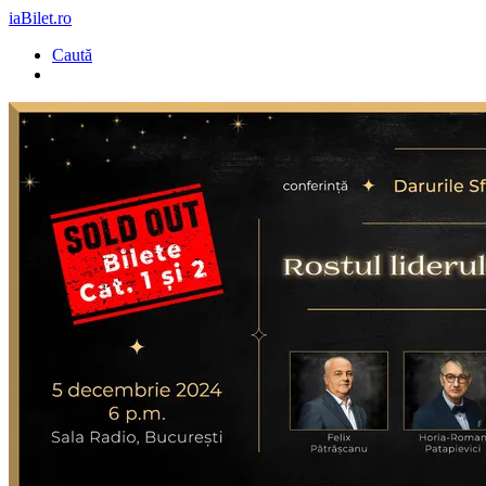
iaBilet.ro
Caută