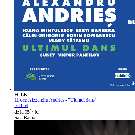
FOLK
11 oct:
Alexandru Andries - "Ultimul dans"
ia Bilet
45
de la 95
lei
Sala Radio