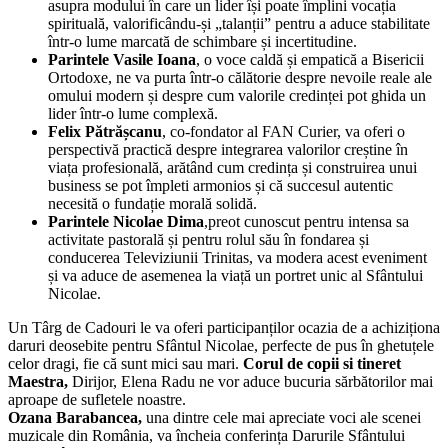
asupra modului în care un lider își poate împlini vocația
spirituală, valorificându-și „talanții” pentru a aduce stabilitate
într-o lume marcată de schimbare și incertitudine.
Parintele Vasile Ioana
, o voce caldă și empatică a Bisericii
Ortodoxe, ne va purta într-o călătorie despre nevoile reale ale
omului modern și despre cum valorile credinței pot ghida un
lider într-o lume complexă.
Felix Pătrășcanu
, co-fondator al FAN Curier, va oferi o
perspectivă practică despre integrarea valorilor creștine în
viața profesională, arătând cum credința și construirea unui
business se pot împleti armonios și că succesul autentic
necesită o fundație morală solidă.
Parintele Nicolae Dima
,preot cunoscut pentru intensa sa
activitate pastorală și pentru rolul său în fondarea și
conducerea Televiziunii Trinitas, va modera acest eveniment
și va aduce de asemenea la viață un portret unic al Sfântului
Nicolae.
Un Târg de Cadouri le va oferi participanților ocazia de a achiziționa
daruri deosebite pentru Sfântul Nicolae, perfecte de pus în ghetuțele
celor dragi, fie că sunt mici sau mari.
Corul de copii si tineret
Maestra,
Dirijor, Elena Radu ne vor aduce bucuria sărbătorilor mai
aproape de sufletele noastre.
Ozana Barabancea,
una dintre cele mai apreciate voci ale scenei
muzicale din România, va încheia conferința Darurile Sfântului