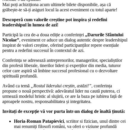
Mai poți achiziționa acum ultimele bilete disponibile, așa că
grăbește-te să-ți asiguri locul la acest eveniment cu totul aparte!
Descoperă cum valorile creștine pot inspira și redefini
leadershipul în lumea de azi!
Participă la cea de-a doua ediție a conferinței
„Darurile Sfântului
Nicolae”
, eveniment ce aduce un dialog autentic despre leadershipul
inspirat de valori creștine, oferind participanților repere esențiale
pentru a redefini succesul în contextul de azi.
Conferința se adresează antreprenorilor, managerilor, specialiștilor
din profesii liberale, tinerilor lideri și experților din media, tuturor
celor care aspiră să îmbine succesul profesional cu o dezvoltare
spirituală profundă.
Având ca temă
„Rostul liderului creștin, astăzi!”
, conferința
propune o nouă perspectivă: adevăratul lider nu caută puterea, ci
urmează modelul hristic al slujirii, ce are la baza pe iubirea față de
aproapele nostru, responsabilitatea și integritatea.
Invitați de excepție vă vor purta într-un dialog de înaltă ținută:
Horia-Roman Patapievici
, scriitor si fizician, unul dintre cei
mai renumiți filosofi români, va oferi o viziune profundă