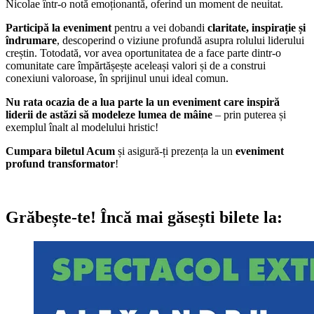
Nicolae într-o notă emoționantă, oferind un moment de neuitat.
Participă la eveniment
pentru a vei dobandi
claritate, inspirație și
îndrumare
, descoperind o viziune profundă asupra rolului liderului
creștin. Totodată, vor avea oportunitatea de a face parte dintr-o
comunitate care împărtășește aceleași valori și de a construi
conexiuni valoroase, în sprijinul unui ideal comun.
Nu rata ocazia de a lua parte la un eveniment care inspiră
liderii de astăzi să modeleze lumea de mâine
– prin puterea și
exemplul înalt al modelului hristic!
Cumpara biletul Acum
și asigură-ți prezența la un
eveniment
profund transformator
!
Grăbește-te!
Încă mai găsești bilete la: