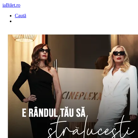
iaBilet.ro
Caută