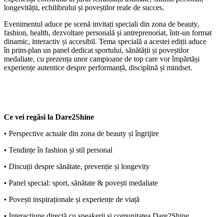
longevității, echilibrului și poveștilor reale de succes.
Evenimentul aduce pe scenă invitați speciali din zona de beauty,
fashion, health, dezvoltare personală și antreprenoriat, într-un format
dinamic, interactiv și accesibil. Tema specială a acestei ediții aduce
în prim-plan un panel dedicat sportului, sănătății și poveștilor
medaliate, cu prezența unor campioane de top care vor împărtăși
experiențe autentice despre performanță, disciplină și mindset.
Ce vei regăsi la Dare2Shine
• Perspective actuale din zona de beauty și îngrijire
• Tendințe în fashion și stil personal
• Discuții despre sănătate, prevenție și longevity
• Panel special: sport, sănătate & povești medaliate
• Povești inspiraționale și experiențe de viață
• Interacțiune directă cu speakerii și comunitatea Dare2Shine