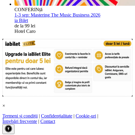
CONFERINță
1-3 sep:
Mastering The Music Business 2026
ia Bilet
de la 99 lei
Hotel Caro
×
Termeni și condiții
|
Confidențialitate
|
Cookie-uri
|
Întrebări frecvente
|
Contact