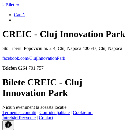
iaBilet.ro
Caută
CREIC - Cluj Innovation Park
Str. Tiberiu Popoviciu nr. 2-4, Cluj-Napoca 400647, Cluj-Napoca
facebook.com/ClujInnovationPark
Telefon
0264 701 757
Bilete CREIC - Cluj
Innovation Park
Niciun eveniment la această locație.
Termeni și condiții
|
Confidențialitate
|
Cookie-uri
|
Întrebări frecvente
|
Contact