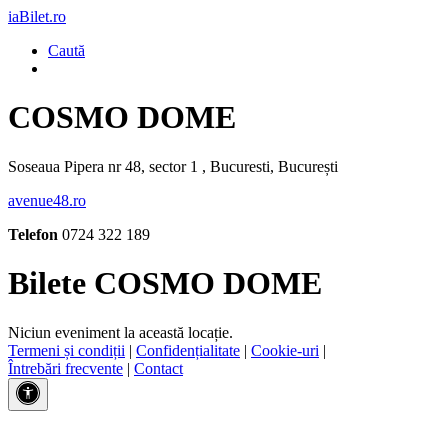
iaBilet.ro
Caută
COSMO DOME
Soseaua Pipera nr 48, sector 1 , Bucuresti, București
avenue48.ro
Telefon
0724 322 189
Bilete COSMO DOME
Niciun eveniment la această locație.
Termeni și condiții
|
Confidențialitate
|
Cookie-uri
|
Întrebări frecvente
|
Contact