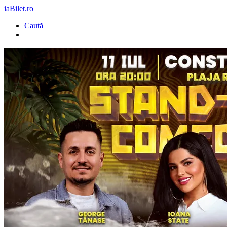
iaBilet.ro
Caută