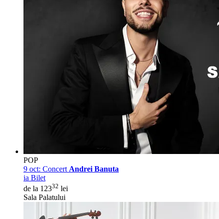
POP
9 oct:
Concert
Andrei Banuta
ia Bilet
32
de la 123
lei
Sala Palatului