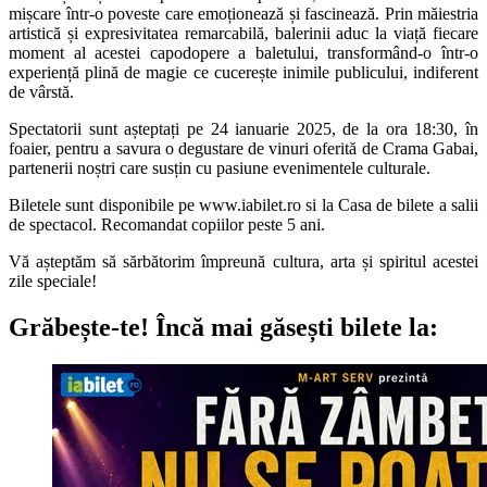
mișcare într-o poveste care emoționează și fascinează. Prin măiestria
artistică și expresivitatea remarcabilă, balerinii aduc la viață fiecare
moment al acestei capodopere a baletului, transformând-o într-o
experiență plină de magie ce cucerește inimile publicului, indiferent
de vârstă.
Spectatorii sunt așteptați pe 24 ianuarie 2025, de la ora 18:30, în
foaier, pentru a savura o degustare de vinuri oferită de Crama Gabai,
partenerii noștri care susțin cu pasiune evenimentele culturale.
Biletele sunt disponibile pe www.iabilet.ro si la Casa de bilete a salii
de spectacol. Recomandat copiilor peste 5 ani.
Vă așteptăm să sărbătorim împreună cultura, arta și spiritul acestei
zile speciale!
Grăbește-te!
Încă mai găsești bilete la: