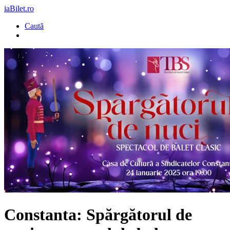
iaBilet.ro
Caută
Constanta: Spărgătorul de