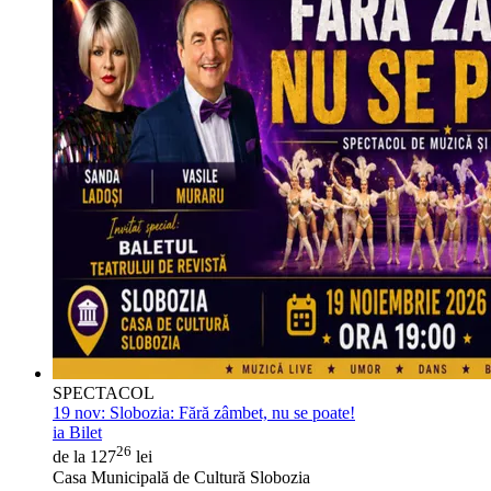
SPECTACOL
19 nov:
Slobozia: Fără zâmbet, nu se poate!
ia Bilet
26
de la 127
lei
Casa Municipală de Cultură Slobozia