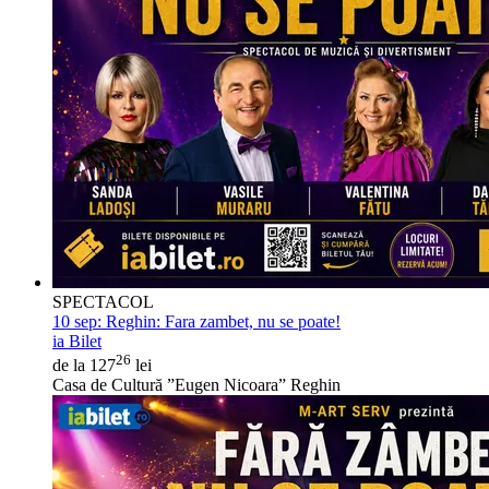
SPECTACOL
10 sep:
Reghin: Fara zambet, nu se poate!
ia Bilet
26
de la 127
lei
Casa de Cultură ”Eugen Nicoara” Reghin