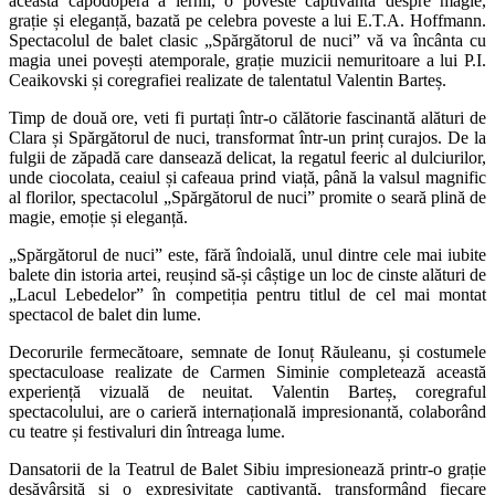
această capodoperă a iernii, o poveste captivantă despre magie,
grație și eleganță, bazată pe celebra poveste a lui E.T.A. Hoffmann.
Spectacolul de balet clasic „Spărgătorul de nuci” vă va încânta cu
magia unei povești atemporale, grație muzicii nemuritoare a lui P.I.
Ceaikovski și coregrafiei realizate de talentatul Valentin Barteș.
Timp de două ore, veti fi purtați într-o călătorie fascinantă alături de
Clara și Spărgătorul de nuci, transformat într-un prinț curajos. De la
fulgii de zăpadă care dansează delicat, la regatul feeric al dulciurilor,
unde ciocolata, ceaiul și cafeaua prind viață, până la valsul magnific
al florilor, spectacolul „Spărgătorul de nuci” promite o seară plină de
magie, emoție și eleganță.
„Spărgătorul de nuci” este, fără îndoială, unul dintre cele mai iubite
balete din istoria artei, reușind să-și câștige un loc de cinste alături de
„Lacul Lebedelor” în competiția pentru titlul de cel mai montat
spectacol de balet din lume.
Decorurile fermecătoare, semnate de Ionuț Răuleanu, și costumele
spectaculoase realizate de Carmen Siminie completează această
experiență vizuală de neuitat. Valentin Barteș, coregraful
spectacolului, are o carieră internațională impresionantă, colaborând
cu teatre și festivaluri din întreaga lume.
Dansatorii de la Teatrul de Balet Sibiu impresionează printr-o grație
desăvârșită și o expresivitate captivantă, transformând fiecare