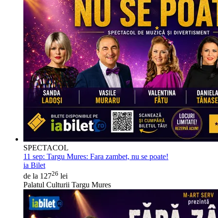
SPECTACOL
11 sep:
Targu Mures: Fara zambet, nu se poate!
ia Bilet
26
de la 127
lei
Palatul Culturii Targu Mures