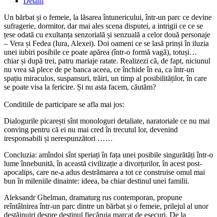
Detalii
Un bărbat și o femeie, la lăsarea întunericului, într-un parc ce devine
sufragerie, dormitor, dar mai ales scena disputei, a intrigii ce ce se
țese odată cu exultanța senzorială și senzuală a celor două personaje
– Vera și Fedea (Iura, Alexei). Doi oameni ce se lasă prinși în iluzia
unei iubiri posibile ce poate apărea (într-o formă vagă), totuși…
chiar și după trei, patru mariaje ratate. Realizezi că, de fapt, niciunul
nu vrea să plece de pe banca aceea, ce închide în ea, ca într-un
spațiu miraculos, suspansuri, trăiri, un timp al posibilităților, în care
se poate visa la fericire. Și nu asta facem, căutăm?
Conditiile de participare se afla mai jos:
Dialogurile picarești sînt monologuri detaliate, naratoriale ce nu mai
conving pentru că ei nu mai cred în trecutul lor, devenind
iresponsabili și nerespunzători ……
Concluzia: amîndoi sînt speriați în fața unei posibile singurătăți într-o
lume înnebunită, în această civilizație a divorțurilor, în acest post-
apocalips, care ne-a adus destrămarea a tot ce construise omul mai
bun în mileniile dinainte: ideea, ba chiar destinul unei familii.
Aleksandr Ghelman, dramaturg rus contemporan, propune
reîntâlnirea într-un parc dintre un bărbat și o femeie, prilejul al unor
destăinuiri despre destinul fiecăruia marcat de eșecuri. De la