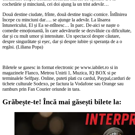
cochetărie și minciună, cei doi ajung la un trist adevăr…
Două destine ciudate, frînte, două destine tragic-comice. Întîlnirea
începe cu minciuni dar…. se ajunge la adevăr. La lăsarea
întunericului, El și Ea se-ntîlnesc… în parc. De-aici se naște o
comedie emoționantă, în care adevărurile se dezvăluie cu dificultate,
dar și cu mult umor și intensitate. Un spectacol despre căutare,
despre singurătate și eșec, dar și despre iubire și speranța de a o
regăsi. (Liliana Popa)
Biletele se gasesc in format electronic pe www.iabilet.ro si in
magazinele Flanco, Metrou Unirii 1, Muzica, IQ BOX si pe
terminalele Selfpay. Online, puteti plati cu cardul, Paypal,carduri de
tichete culturale Sodexo, pe factura la Vodafone sau Orange sau
ramburs prin Fan Courier oriunde in tara.
Grăbește-te!
Încă mai găsești bilete la: