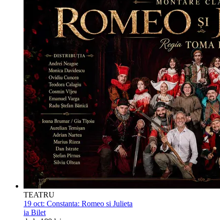
TEATRU
19 oct:
Constanta: Romeo si Julieta
ia Bilet