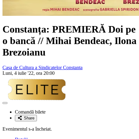
Constanța: PREMIERĂ
Doi pe
o bancă
// Mihai Bendeac, Ilona
Brezoianu
Casa de Cultura a Sindicatelor Constanta
Luni, 4 iulie '22, ora 20:00
Adaugă
la
Comandă bilete
favorite
Share
Evenimentul s-a încheiat.