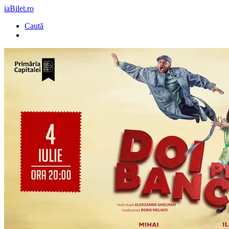
iaBilet.ro
Caută