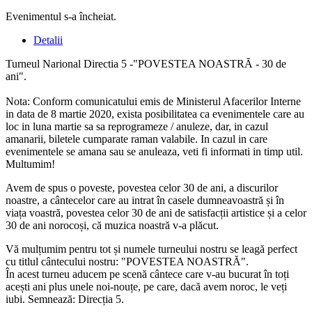
Evenimentul s-a încheiat.
Detalii
Turneul Narional Directia 5 -"POVESTEA NOASTRĂ - 30 de
ani".
Nota: Conform comunicatului emis de Ministerul Afacerilor Interne
in data de 8 martie 2020, exista posibilitatea ca evenimentele care au
loc in luna martie sa sa reprogrameze / anuleze, dar, in cazul
amanarii, biletele cumparate raman valabile. In cazul in care
evenimentele se amana sau se anuleaza, veti fi informati in timp util.
Multumim!
Avem de spus o poveste, povestea celor 30 de ani, a discurilor
noastre, a cântecelor care au intrat în casele dumneavoastră și în
viața voastră, povestea celor 30 de ani de satisfacții artistice și a celor
30 de ani norocoși, că muzica noastră v-a plăcut.
Vă mulțumim pentru tot și numele turneului nostru se leagă perfect
cu titlul cântecului nostru: "POVESTEA NOASTRĂ".
În acest turneu aducem pe scenă cântece care v-au bucurat în toți
acești ani plus unele noi-nouțe, pe care, dacă avem noroc, le veți
iubi. Semnează: Direcția 5.