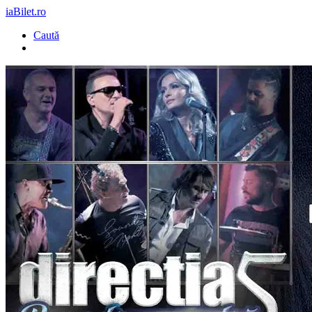
iaBilet.ro
Caută