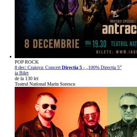
POP ROCK
8 dec:
Craiova: Concert
Direcția 5
- „100% Direcția 5”
ia Bilet
de la 130 lei
Teatrul National Marin Sorescu