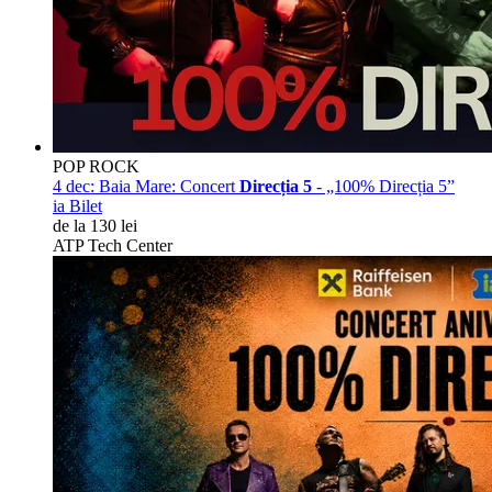
POP ROCK
4 dec:
Baia Mare: Concert
Direcția 5
- „100% Direcția 5”
ia Bilet
de la 130 lei
ATP Tech Center