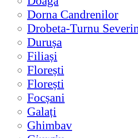
Doaga
Dorna Candrenilor
Drobeta-Turnu Severi
Durușa
Filiași
Florești
Florești
Focșani
Galați
Ghimbav