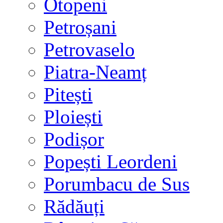
Otopeni
Petroșani
Petrovaselo
Piatra-Neamț
Pitești
Ploiești
Podișor
Popești Leordeni
Porumbacu de Sus
Rădăuți