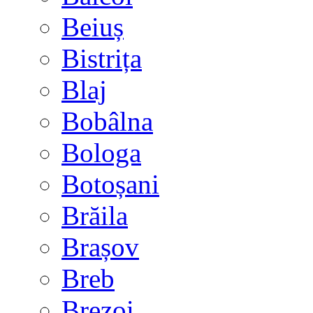
Beiuș
Bistrița
Blaj
Bobâlna
Bologa
Botoșani
Brăila
Brașov
Breb
Brezoi