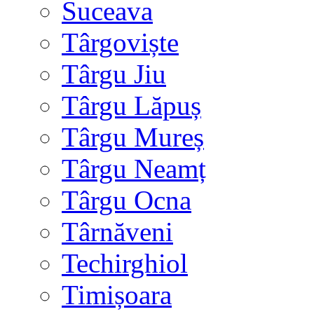
Suceava
Târgoviște
Târgu Jiu
Târgu Lăpuș
Târgu Mureș
Târgu Neamț
Târgu Ocna
Târnăveni
Techirghiol
Timișoara