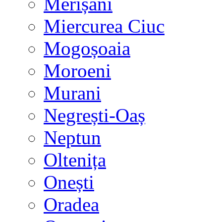
Merișani
Miercurea Ciuc
Mogoșoaia
Moroeni
Murani
Negrești-Oaș
Neptun
Oltenița
Onești
Oradea