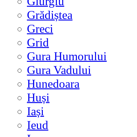
Giurgiu
Grădiștea
Greci
Grid
Gura Humorului
Gura Vadului
Hunedoara
Huși
Iași
Ieud