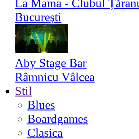
La Mama - Clubul Țăran
București
Aby Stage Bar
Râmnicu Vâlcea
Stil
Blues
Boardgames
Clasica