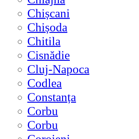
Chișcani
Chișoda
Chitila
Cisnădie
Cluj-Napoca
Codlea
Constanța
Corbu
Corbu
Coroieni