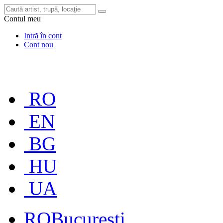
Contul meu
Intră în cont
Cont nou
RO
EN
BG
HU
UA
RO
București