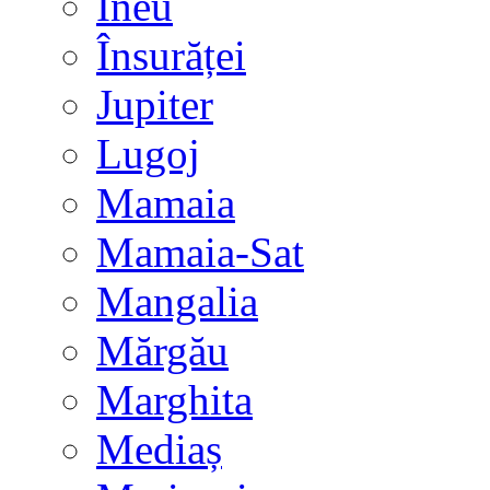
Ineu
Însurăței
Jupiter
Lugoj
Mamaia
Mamaia-Sat
Mangalia
Mărgău
Marghita
Mediaș