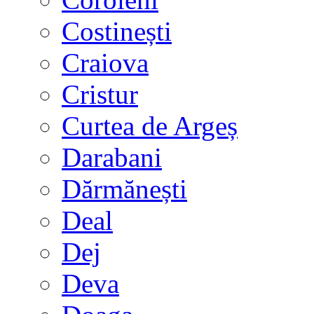
Costinești
Craiova
Cristur
Curtea de Argeș
Darabani
Dărmănești
Deal
Dej
Deva