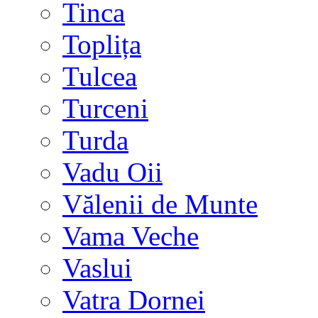
Tinca
Toplița
Tulcea
Turceni
Turda
Vadu Oii
Vălenii de Munte
Vama Veche
Vaslui
Vatra Dornei