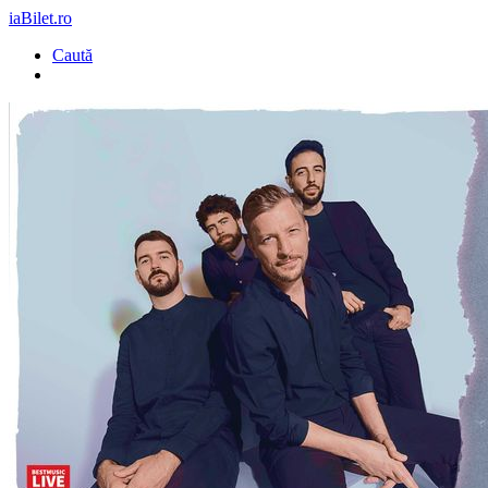
iaBilet.ro
Caută