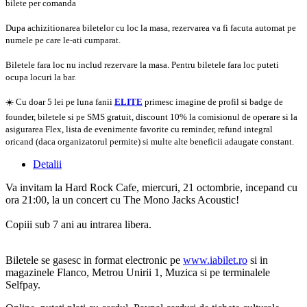
bilete per comanda
Dupa achizitionarea biletelor cu loc la masa, rezervarea va fi facuta automat pe
numele pe care le-ati cumparat.
Biletele fara loc nu includ rezervare la masa. Pentru biletele fara loc puteti
ocupa locuri la bar.
☀️ Cu doar 5 lei pe luna fanii
ELITE
primesc imagine de profil si badge de
founder, biletele si pe SMS gratuit, discount 10% la comisionul de operare si la
asigurarea Flex, lista de evenimente favorite cu reminder, refund integral
oricand (daca organizatorul permite) si multe alte beneficii adaugate constant.
Detalii
Va invitam la Hard Rock Cafe, miercuri, 21 octombrie, incepand cu
ora 21:00, la un concert cu The Mono Jacks Acoustic!
Copiii sub 7 ani au intrarea libera.
Biletele se gasesc in format electronic pe
www.iabilet.ro
si in
magazinele Flanco, Metrou Unirii 1, Muzica si pe terminalele
Selfpay.