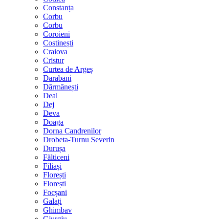
Constanța
Corbu
Corbu
Coroieni
Costinești
Craiova
Cristur
Curtea de Argeș
Darabani
Dărmănești
Deal
Dej
Deva
Doaga
Dorna Candrenilor
Drobeta-Turnu Severin
Durușa
Fălticeni
Filiași
Florești
Florești
Focșani
Galați
Ghimbav
Giurgiu