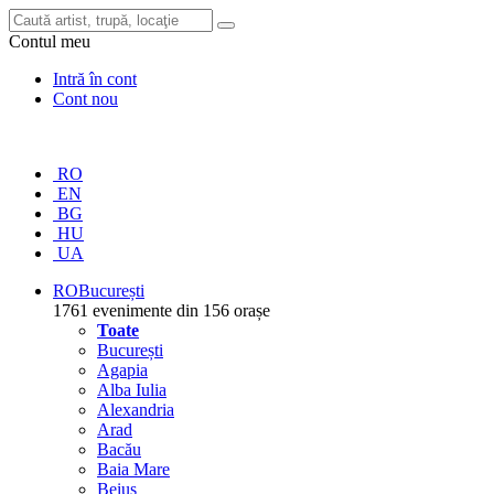
Contul meu
Intră în cont
Cont nou
RO
EN
BG
HU
UA
RO
București
1761 evenimente din 156 orașe
Toate
București
Agapia
Alba Iulia
Alexandria
Arad
Bacău
Baia Mare
Beiuș