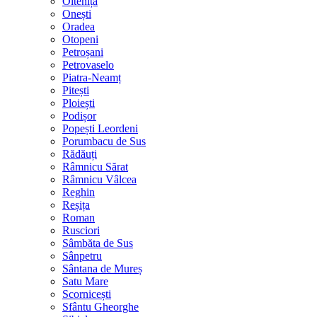
Oltenița
Onești
Oradea
Otopeni
Petroșani
Petrovaselo
Piatra-Neamț
Pitești
Ploiești
Podișor
Popești Leordeni
Porumbacu de Sus
Rădăuți
Râmnicu Sărat
Râmnicu Vâlcea
Reghin
Reșița
Roman
Rusciori
Sâmbăta de Sus
Sânpetru
Sântana de Mureș
Satu Mare
Scornicești
Sfântu Gheorghe