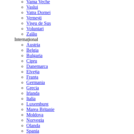
Vama Veche
Vaslui
Vatra Dornei
Vernești
Vișeu de Sus
Voluntari
Zalău
Internațional
Austria
Belgia
Bulgaria
Cipru
Danemarca
Elveția
Franța
Germania
Grecia
Irlanda
Italia
Luxemburg
Marea Britanie
Moldova
Norvegia
Olanda
Spania