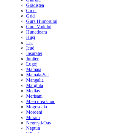
Grădiștea
Greci
Grid
Gura Humorului
Gura Vadului
Hunedoara
Huși
Iași
Ieud
Însurăței
Jupiter
Lugoj
Mamaia
Mamaia-Sat
Mangalia
Marghita
Mediaș
Merișani
Miercurea Ciuc
Mogoșoaia
Moroeni
Murani
Negrești-Oaș
Neptun