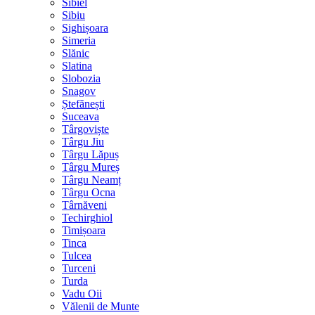
Sibiel
Sibiu
Sighișoara
Simeria
Slănic
Slatina
Slobozia
Snagov
Ștefănești
Suceava
Târgoviște
Târgu Jiu
Târgu Lăpuș
Târgu Mureș
Târgu Neamț
Târgu Ocna
Târnăveni
Techirghiol
Timișoara
Tinca
Tulcea
Turceni
Turda
Vadu Oii
Vălenii de Munte