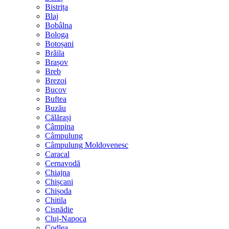
Bistrița
Blaj
Bobâlna
Bologa
Botoșani
Brăila
Brașov
Breb
Brezoi
Bucov
Buftea
Buzău
Călărași
Câmpina
Câmpulung
Câmpulung Moldovenesc
Caracal
Cernavodă
Chiajna
Chișcani
Chișoda
Chitila
Cisnădie
Cluj-Napoca
Codlea