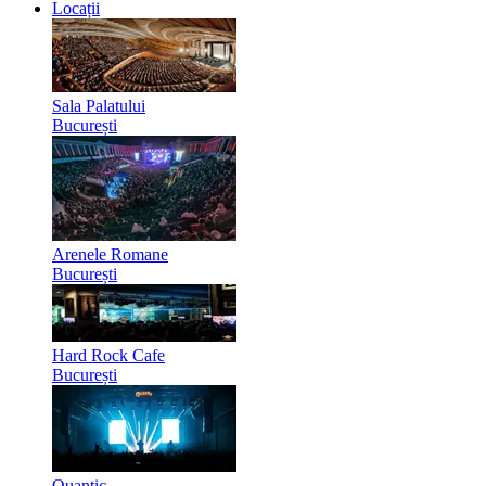
Locații
Sala Palatului
București
Arenele Romane
București
Hard Rock Cafe
București
Quantic