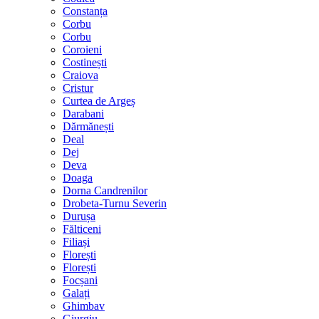
Constanța
Corbu
Corbu
Coroieni
Costinești
Craiova
Cristur
Curtea de Argeș
Darabani
Dărmănești
Deal
Dej
Deva
Doaga
Dorna Candrenilor
Drobeta-Turnu Severin
Durușa
Fălticeni
Filiași
Florești
Florești
Focșani
Galați
Ghimbav
Giurgiu