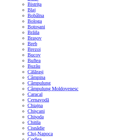
Bistrița
Blaj
Bobâlna
Bologa
Botoșani
Brăila
Brașov
Breb
Brezoi
Bucov
Buftea
Buzău
Călărași
Câmpina
Câmpulung
Câmpulung Moldovenesc
Caracal
Cernavodă
Chiajna
Chișcani
Chișoda
Chitila
Cisnădie
Cluj-Napoca
Codlea