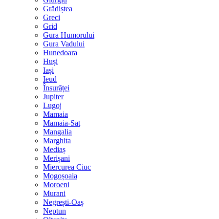
Grădiștea
Greci
Grid
Gura Humorului
Gura Vadului
Hunedoara
Huși
Iași
Ieud
Însurăței
Jupiter
Lugoj
Mamaia
Mamaia-Sat
Mangalia
Marghita
Mediaș
Merișani
Miercurea Ciuc
Mogoșoaia
Moroeni
Murani
Negrești-Oaș
Neptun