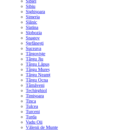
Sibiel
Sibiu
Sighișoara
Simeria
Slănic
Slatina
Slobozia
Snagov
Ștefănești
Suceava
Târgoviște
Târgu Jiu
Târgu Lăpuș
Târgu Mureș
Târgu Neamț
Târgu Ocna
Târnăveni
Techirghiol
Timișoara
Tinca
Tulcea
Turceni
Turda
Vadu Oii
Vălenii de Munte