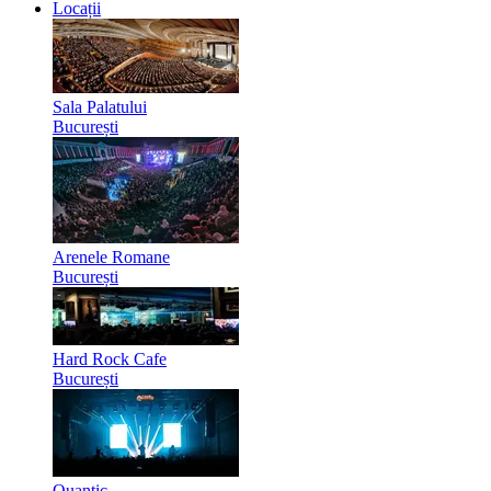
Locații
Sala Palatului
București
Arenele Romane
București
Hard Rock Cafe
București
Quantic