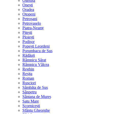
Oltenița
Onești
Oradea
Otopeni
Petroșani
Petrovaselo
Piatra-Neamț
Pitești
Ploiești
Podișor
Popești Leordeni
Porumbacu de Sus
Rădăuți
Râmnicu Sărat
Râmnicu Vâlcea
Reghin
Reșița
Roman
Rusciori
Sâmbăta de Sus
Sânpetru
Sântana de Mureș
Satu Mare
Scornicești
Sfântu Gheorghe