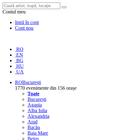
Contul meu
Intră în cont
Cont nou
RO
EN
BG
HU
UA
RO
București
1770 evenimente din 156 orașe
Toate
București
Agapia
Alba Iulia
Alexandria
Arad
Bacău
Baia Mare
Beiuș