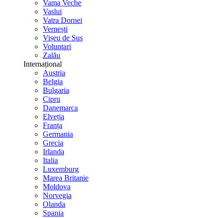
Vama Veche
Vaslui
Vatra Dornei
Vernești
Vișeu de Sus
Voluntari
Zalău
Internațional
Austria
Belgia
Bulgaria
Cipru
Danemarca
Elveția
Franța
Germania
Grecia
Irlanda
Italia
Luxemburg
Marea Britanie
Moldova
Norvegia
Olanda
Spania