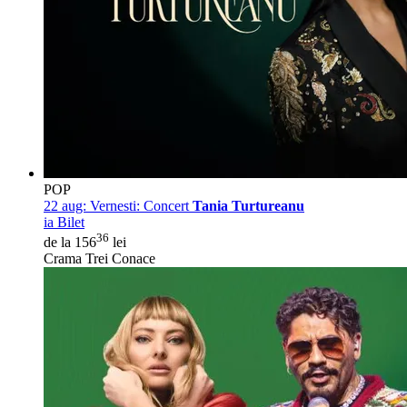
POP
22 aug:
Vernesti: Concert
Tania Turtureanu
ia Bilet
36
de la 156
lei
Crama Trei Conace