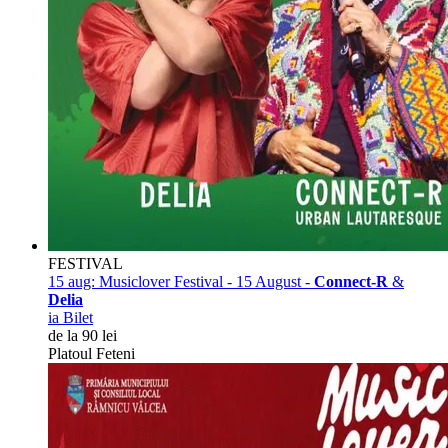
FESTIVAL
15 aug:
Musiclover Festival - 15 August -
Connect-R
&
Delia
ia Bilet
de la 90 lei
Platoul Feteni