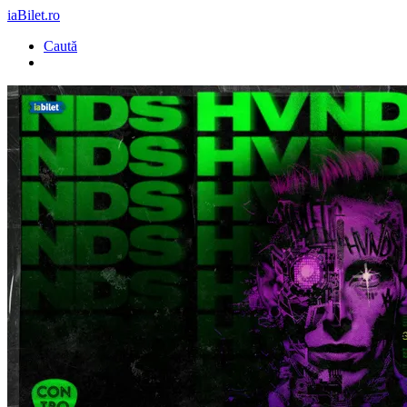
iaBilet.ro
Caută